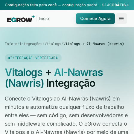
Configuração feita para você — configuração padrão, realizada pela nossa equipe.
$149
GRÁTIS
Início
Comece Agora
Início
/
Integrações
/
Vitalogs
/
Vitalogs + Al-Nawras (Nawris)
INTEGRAÇÃO VERIFICADA
Vitalogs
+
Al-Nawras
(Nawris)
Integração
Conecte o Vitalogs ao Al-Nawras (Nawris) em
minutos e automatize qualquer fluxo de trabalho
entre eles — sem código, sem desenvolvedores e
sem middleware complicado. O eGrow conecta o
Vitalogs e o Al-Nawras (Nawris) por meio de uma