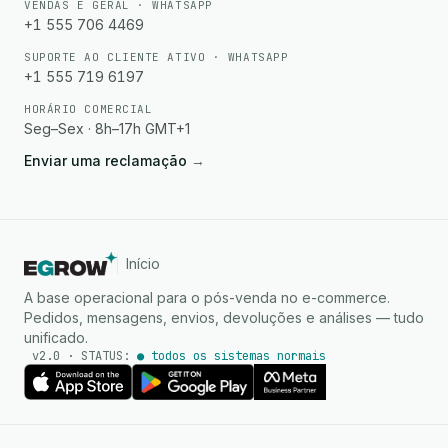
VENDAS E GERAL · WHATSAPP
+1 555 706 4469
SUPORTE AO CLIENTE ATIVO · WHATSAPP
+1 555 719 6197
HORÁRIO COMERCIAL
Seg–Sex · 8h–17h GMT+1
Enviar uma reclamação
→
Início
A base operacional para o pós-venda no e-commerce.
Pedidos, mensagens, envios, devoluções e análises — tudo
unificado.
v2.0 · STATUS:
● todos os sistemas norma
Agente de IA
Respostas instantâneas no