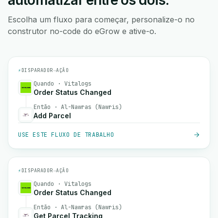
automatizar entre os dois.
Escolha um fluxo para começar, personalize-o no
construtor no-code do eGrow e ative-o.
⚡
DISPARADOR
→
AÇÃO
Quando · Vitalogs
Order Status Changed
Então · Al-Nawras (Nawris)
Add Parcel
USE ESTE FLUXO DE TRABALHO
⚡
DISPARADOR
→
AÇÃO
Quando · Vitalogs
Order Status Changed
Então · Al-Nawras (Nawris)
Get Parcel Tracking