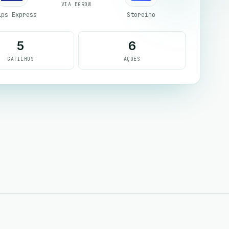
VIA EGROW
ips Express
Storeino
5
6
GATILHOS
AÇÕES