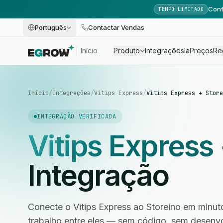
Conf
TEMPO LIMITADO
Português
Contactar Vendas
Início
Produto
Integrações
Ia
Preços
Re
Início
/
Integrações
/
Vitips Express
/
Vitips Express + Store
INTEGRAÇÃO VERIFICADA
Vitips Express
Integração
Conecte o Vitips Express ao Storeino em minut
trabalho entre eles — sem código, sem desen