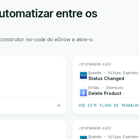
utomatizar entre os
construtor no-code do eGrow e ative-o.
⚡
DISPARADOR
→
AÇÃO
Quando · Vitips Express
Status Changed
Então · Storeino
Delete Product
USE ESTE FLUXO DE TRABALH
⚡
DISPARADOR
→
AÇÃO
Quando · Vitips Express