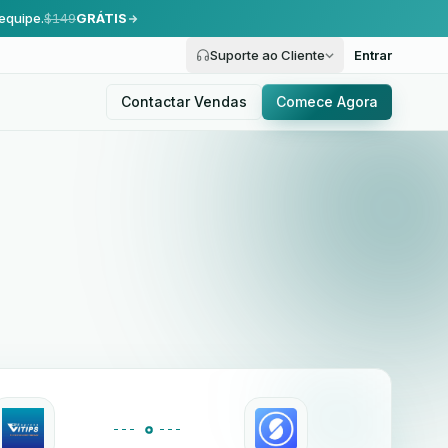
equipe.
$149
GRÁTIS
Suporte ao Cliente
Entrar
Contactar Vendas
Comece Agora