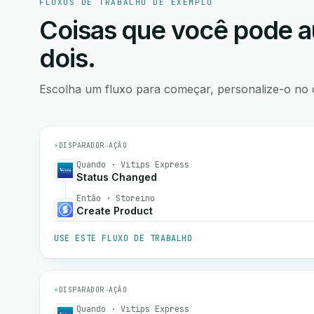
FLUXOS DE TRABALHO DE EXEMPLO
Coisas que você pode a
dois.
Escolha um fluxo para começar, personalize-o no 
⚡
DISPARADOR
→
AÇÃO
Quando · Vitips Express
Status Changed
Então · Storeino
Create Product
USE ESTE FLUXO DE TRABALHO
⚡
DISPARADOR
→
AÇÃO
Quando · Vitips Express