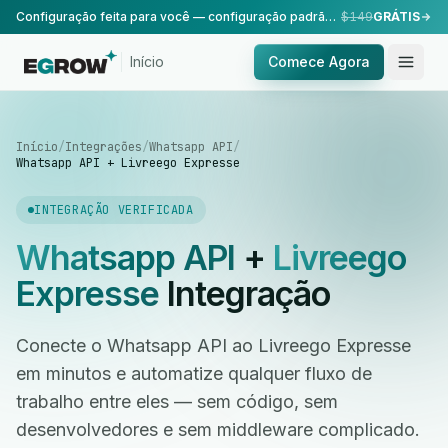
Configuração feita para você — configuração padrão, realizada pela nossa equipe.
$149
GRÁTIS
Início
Comece Agora
Início
/
Integrações
/
Whatsapp API
/
Whatsapp API + Livreego Expresse
INTEGRAÇÃO VERIFICADA
Whatsapp API
+
Livreego
Expresse
Integração
Conecte o Whatsapp API ao Livreego Expresse
em minutos e automatize qualquer fluxo de
trabalho entre eles — sem código, sem
desenvolvedores e sem middleware complicado.