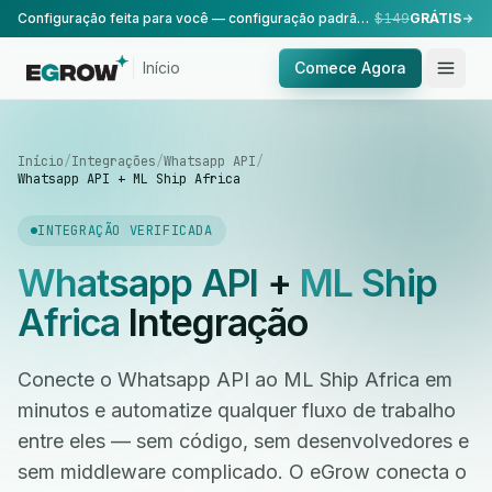
Configuração feita para você — configuração padrão, realizada pela nossa equipe.
$149
GRÁTIS
Início
Comece Agora
Início
/
Integrações
/
Whatsapp API
/
Whatsapp API + ML Ship Africa
INTEGRAÇÃO VERIFICADA
Whatsapp API
+
ML Ship
Africa
Integração
Conecte o Whatsapp API ao ML Ship Africa em
minutos e automatize qualquer fluxo de trabalho
entre eles — sem código, sem desenvolvedores e
sem middleware complicado. O eGrow conecta o