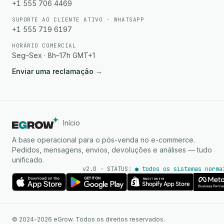
+1 555 706 4469
SUPORTE AO CLIENTE ATIVO · WHATSAPP
+1 555 719 6197
HORÁRIO COMERCIAL
Seg–Sex · 8h–17h GMT+1
Enviar uma reclamação
→
Início
A base operacional para o pós-venda no e-commerce.
Pedidos, mensagens, envios, devoluções e análises — tudo
unificado.
v2.0 · STATUS:
● todos os sistemas norma
Agente de IA
Respostas instantâneas no
© 2024-2026 eGrow. Todos os direitos reservados.
WhatsApp