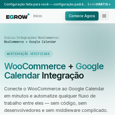
Configuração feita para você — configuração padrão, realizada pela nossa equipe.
$149
GRÁTIS
Início
Comece Agora
Início
/
Integrações
/
WooCommerce
/
WooCommerce + Google Calendar
INTEGRAÇÃO VERIFICADA
WooCommerce
+
Google
Calendar
Integração
Conecte o WooCommerce ao Google Calendar
em minutos e automatize qualquer fluxo de
trabalho entre eles — sem código, sem
desenvolvedores e sem middleware complicado.