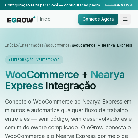
Configuração feita para você — configuração padrão, realizada pela nossa equipe.
$149
GRÁTIS
Início
Comece Agora
Início
/
Integrações
/
WooCommerce
/
WooCommerce + Nearya Express
INTEGRAÇÃO VERIFICADA
WooCommerce
+
Nearya
Express
Integração
Conecte o WooCommerce ao Nearya Express em
minutos e automatize qualquer fluxo de trabalho
entre eles — sem código, sem desenvolvedores e
sem middleware complicado. O eGrow conecta o
WooCommerce e o Nearya Express por meio de