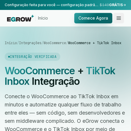
Configuração feita para você — configuração padrão, realizada pela nossa equipe.
$149
GRÁTIS
Início
Comece Agora
Início
/
Integrações
/
WooCommerce
/
WooCommerce + TikTok Inbox
INTEGRAÇÃO VERIFICADA
WooCommerce
+
TikTok
Inbox
Integração
Conecte o WooCommerce ao TikTok Inbox em
minutos e automatize qualquer fluxo de trabalho
entre eles — sem código, sem desenvolvedores e
sem middleware complicado. O eGrow conecta o
WooCommerce e o TikTok Inbox por meio de