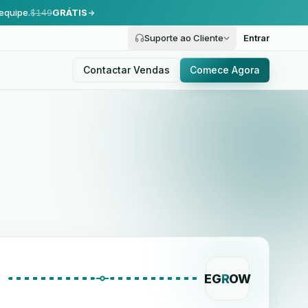
equipe.
$149
GRÁTIS
Suporte ao Cliente
Entrar
Contactar Vendas
Comece Agora
EG
R
OW