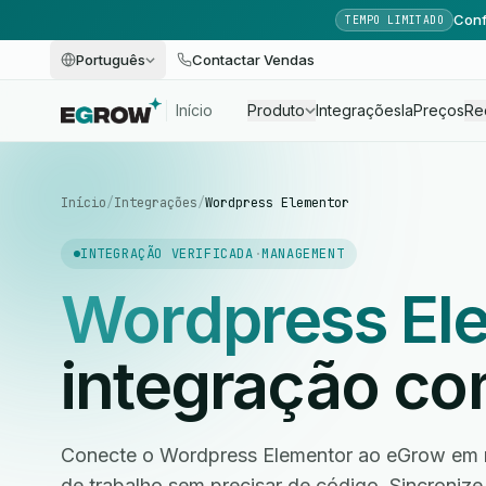
Conf
TEMPO LIMITADO
Português
Contactar Vendas
Início
Produto
Integrações
Ia
Preços
Re
Início
/
Integrações
/
Wordpress Elementor
INTEGRAÇÃO VERIFICADA
·
MANAGEMENT
Wordpress El
integração c
Conecte o Wordpress Elementor ao eGrow em m
de trabalho sem precisar de código. Sincroniz