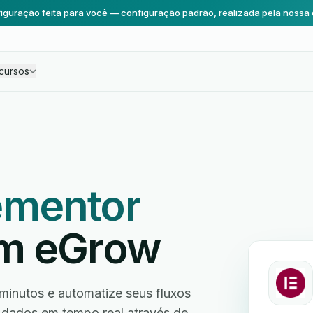
iguração feita para você — configuração padrão, realizada pela nossa 
cursos
ementor
om eGrow
inutos e automatize seus fluxos
e dados em tempo real através de