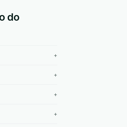
o do
+
+
+
+