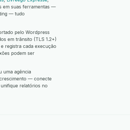
as em suas ferramentas —
ting — tudo
ortado pelo Wordpress
s em trânsito (TLS 1.2+)
e registra cada execução
nexões podem ser
ou uma agência
 crescimento — conecte
nifique relatórios no