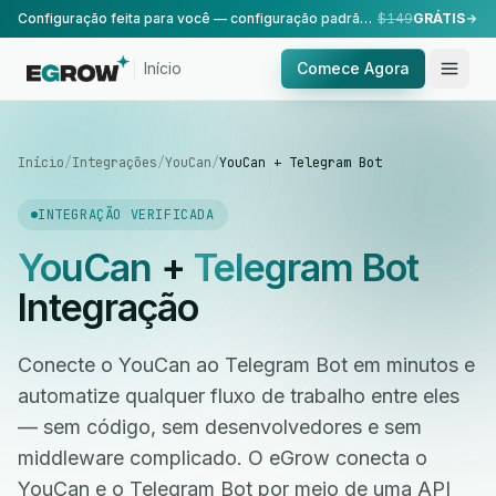
Configuração feita para você — configuração padrão, realizada pela nossa equipe.
$149
GRÁTIS
Início
Comece Agora
Início
/
Integrações
/
YouCan
/
YouCan + Telegram Bot
INTEGRAÇÃO VERIFICADA
YouCan
+
Telegram Bot
Integração
Conecte o YouCan ao Telegram Bot em minutos e
automatize qualquer fluxo de trabalho entre eles
— sem código, sem desenvolvedores e sem
middleware complicado. O eGrow conecta o
YouCan e o Telegram Bot por meio de uma API