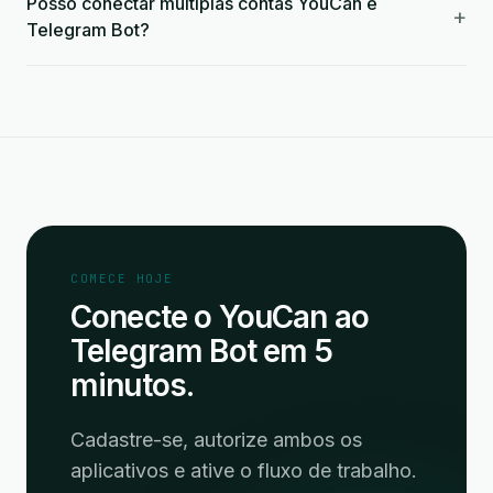
Posso conectar múltiplas contas YouCan e
+
Telegram Bot?
COMECE HOJE
Conecte o YouCan ao
Telegram Bot em 5
minutos.
Cadastre-se, autorize ambos os
aplicativos e ative o fluxo de trabalho.