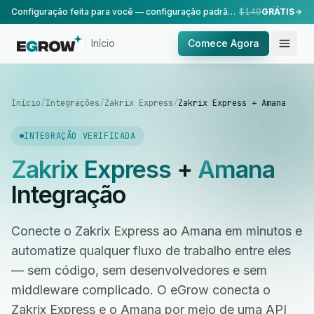
Configuração feita para você — configuração padrão, realizada pela nossa equipe.
$149
GRÁTIS
Início
Comece Agora
Início
/
Integrações
/
Zakrix Express
/
Zakrix Express + Amana
INTEGRAÇÃO VERIFICADA
Zakrix Express
+
Amana
Integração
Conecte o Zakrix Express ao Amana em minutos e
automatize qualquer fluxo de trabalho entre eles
— sem código, sem desenvolvedores e sem
middleware complicado. O eGrow conecta o
Zakrix Express e o Amana por meio de uma API