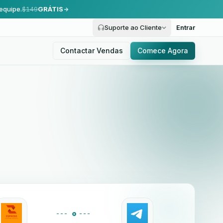
equipe.
$149
GRÁTIS
Suporte ao Cliente
Entrar
Contactar Vendas
Comece Agora