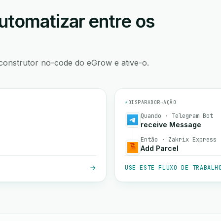
utomatizar entre os
construtor no-code do eGrow e ative-o.
⚡
DISPARADOR
→
AÇÃO
Quando · Telegram Bot
receive Message
Então · Zakrix Express
Add Parcel
USE ESTE FLUXO DE TRABALH