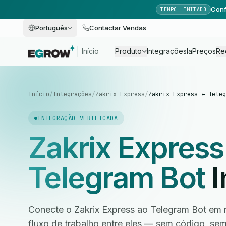
Conf
TEMPO LIMITADO
Português
Contactar Vendas
Início
Produto
Integrações
Ia
Preços
Re
Início
/
Integrações
/
Zakrix Express
/
Zakrix Express + Teleg
INTEGRAÇÃO VERIFICADA
Zakrix Express
Telegram Bot
I
Conecte o Zakrix Express ao Telegram Bot em 
fluxo de trabalho entre eles — sem código, s