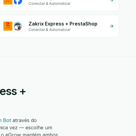
Conectar & Automatizar
Zakrix Express + PrestaShop
Conectar & Automatizar
ress +
m Bot
através do
nica vez — escolhe um
 e o eGrow mantém ambos