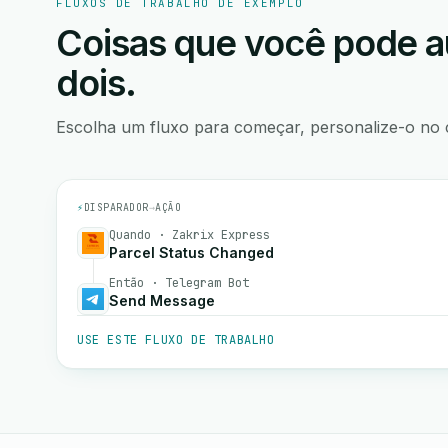
FLUXOS DE TRABALHO DE EXEMPLO
Coisas que você pode a
dois.
Escolha um fluxo para começar, personalize-o no 
⚡
DISPARADOR
→
AÇÃO
Quando · Zakrix Express
Parcel Status Changed
Então · Telegram Bot
Send Message
USE ESTE FLUXO DE TRABALHO