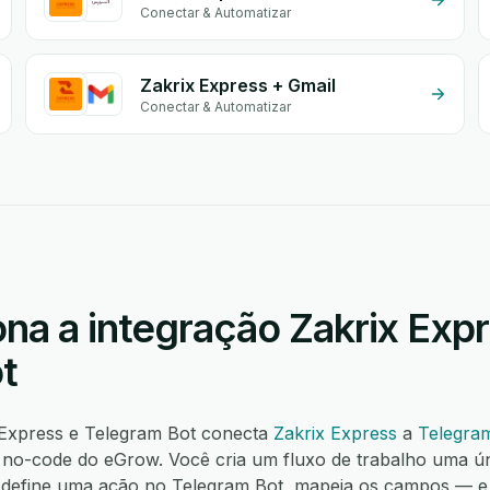
Conectar & Automatizar
Zakrix Express + Gmail
Conectar & Automatizar
na a integração Zakrix Exp
t
 Express e Telegram Bot conecta
Zakrix Express
a
Telegra
o-code do eGrow. Você cria um fluxo de trabalho uma ú
s, define uma ação no Telegram Bot, mapeia os campos —