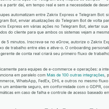
os a partir daí, em tempo real e sem a necessidade de dese
ipes automatizam entre Zakrix Express e Telegram Bot: si
gram Bot, enviar atualizações do Telegram Bot de volta pa
akrix Express em várias ações no Telegram Bot, alertar su
 dados do cliente para que ambos os sistemas vejam a mesma
 de 5 minutos. Inscreva-se no eGrow, autorize o Zakrix Ex
uxo de trabalho entre eles e ative-o. O onboarding personali
erente de conta real criará seu primeiro fluxo de trabal
ficamente para equipes de e-commerce e operações: a inte
unciona em paralelo com
Mais de 100 outras integrações
, 
mmerce, WhatsApp, FedEx, DHL e outros no mesmo fluxo 
em um ambiente seguro, em conformidade com o GDPR, co
omáticas em caso de falha e controle de acesso baseado e