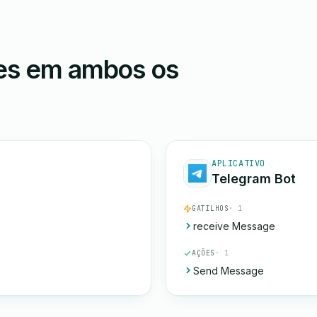
ões em ambos os
APLICATIVO
Telegram Bot
GATILHOS
· 1
receive Message
AÇÕES
· 1
Send Message