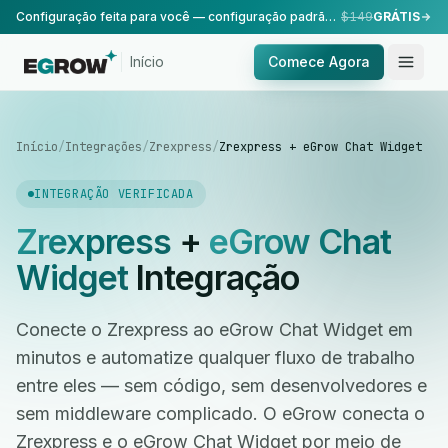
Configuração feita para você — configuração padrão, realizada pela nossa equipe.
$149
GRÁTIS
Início
Comece Agora
Início
/
Integrações
/
Zrexpress
/
Zrexpress + eGrow Chat Widget
INTEGRAÇÃO VERIFICADA
Zrexpress
+
eGrow Chat
Widget
Integração
Conecte o Zrexpress ao eGrow Chat Widget em
minutos e automatize qualquer fluxo de trabalho
entre eles — sem código, sem desenvolvedores e
sem middleware complicado. O eGrow conecta o
Zrexpress e o eGrow Chat Widget por meio de