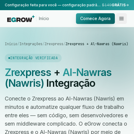
Configuração feita para você — configuração padrão, realizada pela nossa equipe.
$149
GRÁTIS
Início
Comece Agora
Início
/
Integrações
/
Zrexpress
/
Zrexpress + Al-Nawras (Nawris)
INTEGRAÇÃO VERIFICADA
Zrexpress
+
Al-Nawras
(Nawris)
Integração
Conecte o Zrexpress ao Al-Nawras (Nawris) em
minutos e automatize qualquer fluxo de trabalho
entre eles — sem código, sem desenvolvedores e
sem middleware complicado. O eGrow conecta o
Zrexpress e o Al-Nawras (Nawris) por meio de