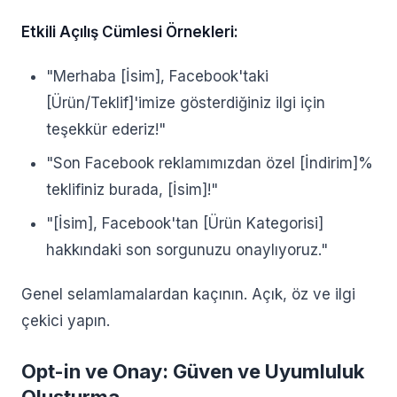
Etkili Açılış Cümlesi Örnekleri:
"Merhaba [İsim], Facebook'taki
[Ürün/Teklif]'imize gösterdiğiniz ilgi için
teşekkür ederiz!"
"Son Facebook reklamımızdan özel [İndirim]%
teklifiniz burada, [İsim]!"
"[İsim], Facebook'tan [Ürün Kategorisi]
hakkındaki son sorgunuzu onaylıyoruz."
Genel selamlamalardan kaçının. Açık, öz ve ilgi
çekici yapın.
Opt-in ve Onay: Güven ve Uyumluluk