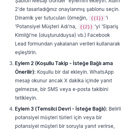
Şablon Mesajı Gönder' eylemini ekleyin. Adım
2'de tasarladığınız onaylanmış şablonu seçin.
Dinamik yer tutucuları (örneğin,
'i
{{1}}
'Potansiyel Müşteri Adı'na,
'yi 'Sipariş
{{2}}
Kimliği'ne (oluşturulduysa) vb.) Facebook
Lead formundan yakalanan verileri kullanarak
eşleştirin.
Eylem 2 (Koşullu Takip - İsteğe Bağlı ama
Önerilir):
Koşullu bir dal ekleyin. WhatsApp
mesajı okunur ancak X dakika içinde yanıt
gelmezse, bir SMS veya e-posta takibini
tetikleyin.
Eylem 3 (Temsilci Devri - İsteğe Bağlı):
Belirli
potansiyel müşteri türleri için veya bir
potansiyel müşteri bir soruyla yanıt verirse,