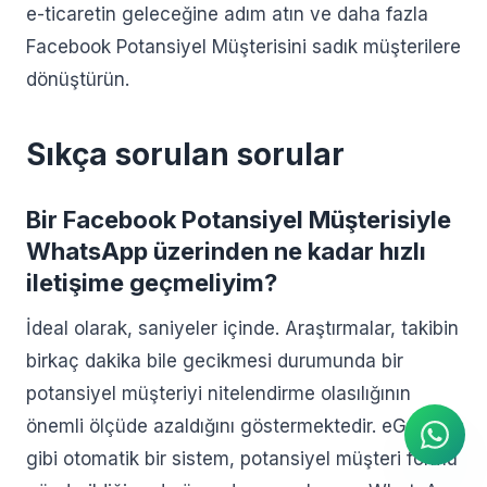
e-ticaretin geleceğine adım atın ve daha fazla
Facebook Potansiyel Müşterisini sadık müşterilere
dönüştürün.
Sıkça sorulan sorular
Bir Facebook Potansiyel Müşterisiyle
WhatsApp üzerinden ne kadar hızlı
iletişime geçmeliyim?
İdeal olarak, saniyeler içinde. Araştırmalar, takibin
AI Ajanı
birkaç dakika bile gecikmesi durumunda bir
WhatsApp üzerinden anında
yanıtlar
potansiyel müşteriyi nitelendirme olasılığının
önemli ölçüde azaldığını göstermektedir. eGrow
gibi otomatik bir sistem, potansiyel müşteri formu