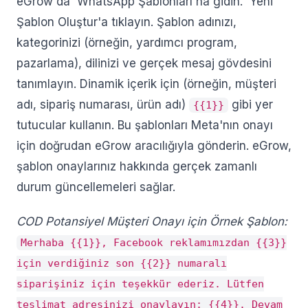
eGrow'da 'WhatsApp Şablonları'na gidin. 'Yeni
Şablon Oluştur'a tıklayın. Şablon adınızı,
kategorinizi (örneğin, yardımcı program,
pazarlama), dilinizi ve gerçek mesaj gövdesini
tanımlayın. Dinamik içerik için (örneğin, müşteri
adı, sipariş numarası, ürün adı)
gibi yer
{{1}}
tutucular kullanın. Bu şablonları Meta'nın onayı
için doğrudan eGrow aracılığıyla gönderin. eGrow,
şablon onaylarınız hakkında gerçek zamanlı
durum güncellemeleri sağlar.
COD Potansiyel Müşteri Onayı için Örnek Şablon:
Merhaba {{1}}, Facebook reklamımızdan {{3}}
için verdiğiniz son {{2}} numaralı
siparişiniz için teşekkür ederiz. Lütfen
teslimat adresinizi onaylayın: {{4}}. Devam