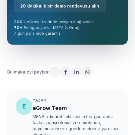
20 dakikalık bir demo randevusu alın
200+
eGrow üzerinde çalışan mağazalar
·
70+
Entegrasyonlar
·
META İş Ortağı
·
7 gün para iade garantisi
Bu makaleyi paylaş:
YAZAN
E
eGrow Team
MENA e-ticaret satıcılarının her gün daha
fazla siparişi otomatize etmelerine,
büyütmelerine ve göndermelerine yardımcı
oluyoruz.