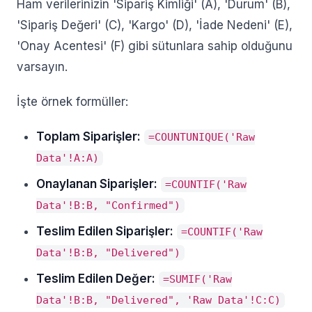
Ham verilerinizin 'Sipariş Kimliği' (A), 'Durum' (B),
'Sipariş Değeri' (C), 'Kargo' (D), 'İade Nedeni' (E),
'Onay Acentesi' (F) gibi sütunlara sahip olduğunu
varsayın.
İşte örnek formüller:
Toplam Siparişler:
=COUNTUNIQUE('Raw
Data'!A:A)
Onaylanan Siparişler:
=COUNTIF('Raw
Data'!B:B, "Confirmed")
Teslim Edilen Siparişler:
=COUNTIF('Raw
Data'!B:B, "Delivered")
Teslim Edilen Değer:
=SUMIF('Raw
Data'!B:B, "Delivered", 'Raw Data'!C:C)