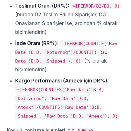
Teslimat Oranı (DR%):
=IFERROR(D2/D3, 0)
(burada D2 Teslim Edilen Siparişler, D3
Onaylanan Siparişler ise, ardından % olarak
biçimlendirin)
İade Oranı (RR%):
=IFERROR(COUNTIF('Raw
Data'!B:B, "Returned")/COUNTIF('Raw
(% olarak
Data'!B:B, "Shipped"), 0)
biçimlendirin)
Kargo Performansı (Ameex için DR%):
=IFERROR(COUNTIFS('Raw Data'!B:B,
"Delivered", 'Raw Data'!D:D,
"Ameex")/COUNTIFS('Raw Data'!B:B,
"Shipped", 'Raw Data'!D:D, "Ameex"), 0)
Koşullu toplama işlemleri için
,
SUMIFS