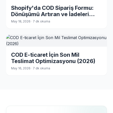
Shopify'da COD Sipariş Formu:
Dönüşümü Artıran ve İadeleri
Azaltan Sorular (2026)
May 18, 2026 · 7 dk okuma
COD E-ticaret İçin Son Mil
Teslimat Optimizasyonu (2026)
May 16, 2026 · 7 dk okuma