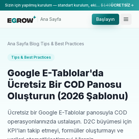
Sizin için yapılmış kurulum — standart kurulum, ekibimiz tarafından yapılır.
$149
ÜCRETSİZ
Ana Sayfa
Başlayın
Ana Sayfa
/
Blog
/
Tips & Best Practices
Tips & Best Practices
Google E-Tablolar'da
Ücretsiz Bir COD Panosu
Oluşturun (2026 Şablonu)
Ücretsiz bir Google E-Tablolar panosuyla COD
operasyonlarınızda ustalaşın. D2C büyümesi için
KPI'ları takip etmeyi, formüller oluşturmayı ve