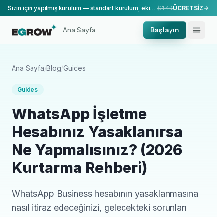
Sizin için yapılmış kurulum — standart kurulum, ekibimiz tarafından yapılır.
$149
ÜCRETSİZ
Ana Sayfa
Başlayın
Ana Sayfa
/
Blog
/
Guides
Guides
WhatsApp İşletme
Hesabınız Yasaklanırsa
Ne Yapmalısınız? (2026
Kurtarma Rehberi)
WhatsApp Business hesabının yasaklanmasına
nasıl itiraz edeceğinizi, gelecekteki sorunları