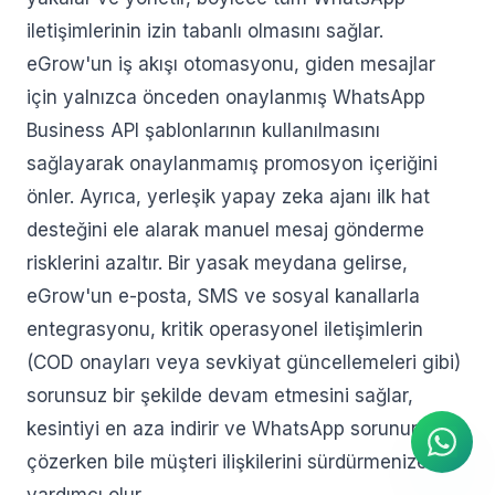
iletişimlerinin izin tabanlı olmasını sağlar.
eGrow'un iş akışı otomasyonu, giden mesajlar
için yalnızca önceden onaylanmış WhatsApp
Business API şablonlarının kullanılmasını
sağlayarak onaylanmamış promosyon içeriğini
önler. Ayrıca, yerleşik yapay zeka ajanı ilk hat
desteğini ele alarak manuel mesaj gönderme
risklerini azaltır. Bir yasak meydana gelirse,
eGrow'un e-posta, SMS ve sosyal kanallarla
entegrasyonu, kritik operasyonel iletişimlerin
AI Ajanı
(COD onayları veya sevkiyat güncellemeleri gibi)
WhatsApp üzerinden anında
yanıtlar
sorunsuz bir şekilde devam etmesini sağlar,
kesintiyi en aza indirir ve WhatsApp sorununu
çözerken bile müşteri ilişkilerini sürdürmenize