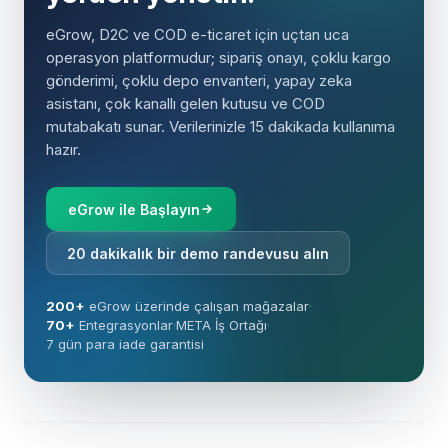
eGrow, D2C ve COD e-ticaret için uçtan uca
operasyon platformudur; sipariş onayı, çoklu kargo
gönderimi, çoklu depo envanteri, yapay zeka
asistanı, çok kanallı gelen kutusu ve COD
mutabakatı sunar. Verilerinizle 15 dakikada kullanıma
hazır.
eGrow ile Başlayın
20 dakikalık bir demo randevusu alın
200+
eGrow üzerinde çalışan mağazalar
·
70+
Entegrasyonlar
·
META İş Ortağı
·
7 gün para iade garantisi