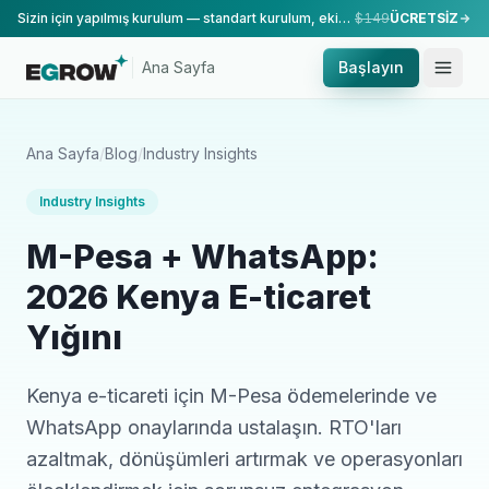
Sizin için yapılmış kurulum — standart kurulum, ekibimiz tarafından yapılır.
$149
ÜCRETSİZ
Ana Sayfa
Başlayın
Ana Sayfa
/
Blog
/
Industry Insights
Industry Insights
M-Pesa + WhatsApp:
2026 Kenya E-ticaret
Yığını
Kenya e-ticareti için M-Pesa ödemelerinde ve
WhatsApp onaylarında ustalaşın. RTO'ları
azaltmak, dönüşümleri artırmak ve operasyonları