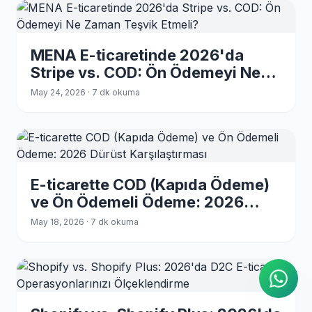
MENA E-ticaretinde 2026'da
Stripe vs. COD: Ön Ödemeyi Ne
Zaman Teşvik Etmeli?
May 24, 2026 · 7 dk okuma
E-ticarette COD (Kapıda Ödeme)
ve Ön Ödemeli Ödeme: 2026
Dürüst Karşılaştırması
AI Ajanı
May 18, 2026 · 7 dk okuma
WhatsApp üzerinden anında
yanıtlar