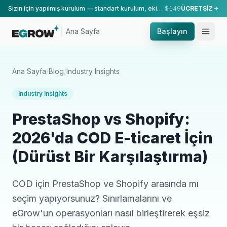
Sizin için yapılmış kurulum — standart kurulum, ekibimiz tarafından yapılır.
$149
ÜCRETSİZ
Ana Sayfa
Başlayın
Ana Sayfa
/
Blog
/
Industry Insights
Industry Insights
PrestaShop vs Shopify:
2026'da COD E-ticaret İçin
(Dürüst Bir Karşılaştırma)
COD için PrestaShop ve Shopify arasında mı
seçim yapıyorsunuz? Sınırlamalarını ve
eGrow'un operasyonları nasıl birleştirerek eşsiz