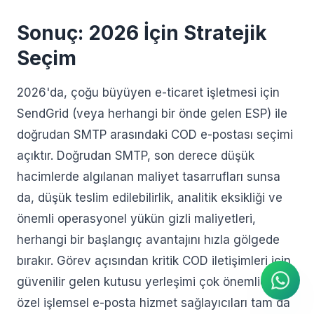
Sonuç: 2026 İçin Stratejik
Seçim
2026'da, çoğu büyüyen e-ticaret işletmesi için
SendGrid (veya herhangi bir önde gelen ESP) ile
doğrudan SMTP arasındaki COD e-postası seçimi
açıktır. Doğrudan SMTP, son derece düşük
hacimlerde algılanan maliyet tasarrufları sunsa
da, düşük teslim edilebilirlik, analitik eksikliği ve
önemli operasyonel yükün gizli maliyetleri,
AI Ajanı
WhatsApp üzerinden anında
herhangi bir başlangıç avantajını hızla gölgede
yanıtlar
bırakır. Görev açısından kritik COD iletişimleri için
güvenilir gelen kutusu yerleşimi çok önemlidir ve
özel işlemsel e-posta hizmet sağlayıcıları tam da