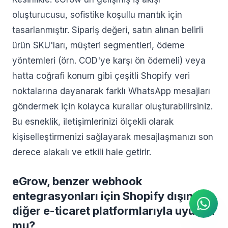
oluşturucusu, sofistike koşullu mantık için
tasarlanmıştır. Sipariş değeri, satın alınan belirli
ürün SKU'ları, müşteri segmentleri, ödeme
yöntemleri (örn. COD'ye karşı ön ödemeli) veya
hatta coğrafi konum gibi çeşitli Shopify veri
noktalarına dayanarak farklı WhatsApp mesajları
göndermek için kolayca kurallar oluşturabilirsiniz.
Bu esneklik, iletişimlerinizi ölçekli olarak
kişiselleştirmenizi sağlayarak mesajlaşmanızı son
derece alakalı ve etkili hale getirir.
AI Ajanı
WhatsApp üzerinden anında
yanıtlar
eGrow, benzer webhook
entegrasyonları için Shopify dışında
diğer e-ticaret platformlarıyla uyumlu
mu?