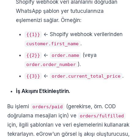
Shopify webhook veri alanlarını doğrudan
WhatsApp şablon yer tutucularınıza
eşlemenizi sağlar. Örneğin:
<- Shopify webhook verilerinden
{{1}}
.
customer.first_name
<-
(veya
{{2}}
order.name
).
order.order_number
<-
.
{{3}}
order.current_total_price
İş Akışını Etkinleştirin.
Bu işlemi
(gerekirse, örn. COD
orders/paid
doğrulama mesajları için) ve
orders/fulfilled
için, ilgili şablonları ve veri eşlemelerini kullanarak
tekrarlayın. eGrow'un görsel iş akışı oluşturucusu,