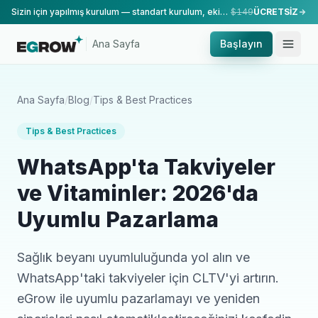
Sizin için yapılmış kurulum — standart kurulum, ekibimiz tarafından yapılır.
$149
ÜCRETSİZ
Ana Sayfa
Başlayın
Ana Sayfa
/
Blog
/
Tips & Best Practices
Tips & Best Practices
WhatsApp'ta Takviyeler
ve Vitaminler: 2026'da
Uyumlu Pazarlama
Sağlık beyanı uyumluluğunda yol alın ve
WhatsApp'taki takviyeler için CLTV'yi artırın.
eGrow ile uyumlu pazarlamayı ve yeniden