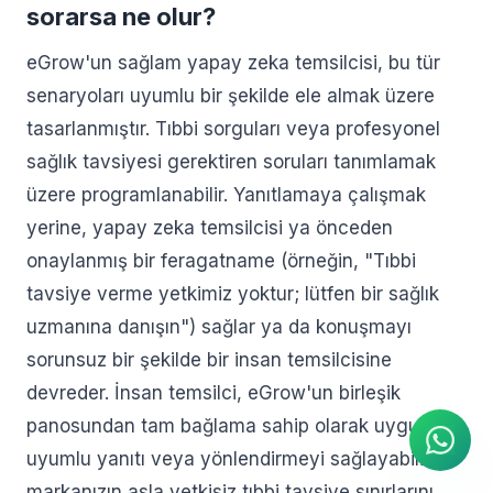
sorarsa ne olur?
eGrow'un sağlam yapay zeka temsilcisi, bu tür
senaryoları uyumlu bir şekilde ele almak üzere
tasarlanmıştır. Tıbbi sorguları veya profesyonel
sağlık tavsiyesi gerektiren soruları tanımlamak
üzere programlanabilir. Yanıtlamaya çalışmak
yerine, yapay zeka temsilcisi ya önceden
onaylanmış bir feragatname (örneğin, "Tıbbi
tavsiye verme yetkimiz yoktur; lütfen bir sağlık
uzmanına danışın") sağlar ya da konuşmayı
AI Ajanı
sorunsuz bir şekilde bir insan temsilcisine
WhatsApp üzerinden anında
yanıtlar
devreder. İnsan temsilci, eGrow'un birleşik
panosundan tam bağlama sahip olarak uygun
uyumlu yanıtı veya yönlendirmeyi sağlayabilir ve
markanızın asla yetkisiz tıbbi tavsiye sınırlarını