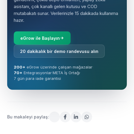
asistanı, çok kanallı gelen kutusu ve COD
mutabakatı sunar. Verilerinizle 15 dakikada kullanıma
hazır.
eGrow ile Başlayın
20 dakikalık bir demo randevusu alın
200+
eGrow üzerinde çalışan mağazalar
·
70+
Entegrasyonlar
·
META İş Ortağı
·
7 gün para iade garantisi
Bu makaleyi paylaş: