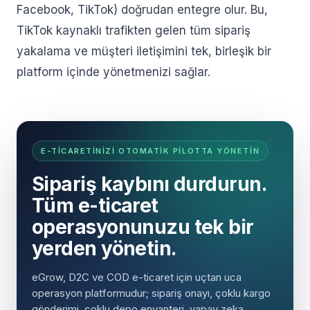
Facebook, TikTok) doğrudan entegre olur. Bu,
TikTok kaynaklı trafikten gelen tüm sipariş
yakalama ve müşteri iletişimini tek, birleşik bir
platform içinde yönetmenizi sağlar.
E-TICARETINIZI OTOMATIK PILOTTA YÖNETIN
Sipariş kaybını durdurun.
Tüm e-ticaret
operasyonunuzu tek bir
yerden yönetin.
eGrow, D2C ve COD e-ticaret için uçtan uca
operasyon platformudur; sipariş onayı, çoklu kargo
gönderimi, çoklu depo envanteri, yapay zeka