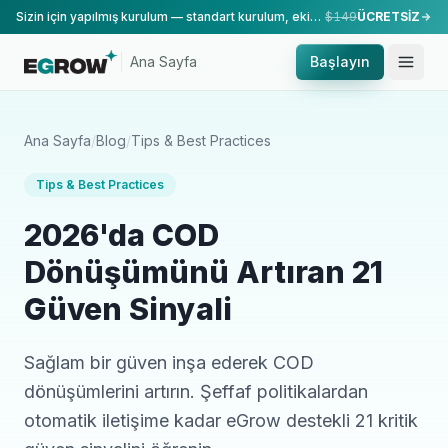
Sizin için yapılmış kurulum — standart kurulum, ekibimiz tarafından yapılır.
$149
ÜCRETSİZ
Ana Sayfa
Başlayın
Ana Sayfa
/
Blog
/
Tips & Best Practices
Tips & Best Practices
2026'da COD
Dönüşümünü Artıran 21
Güven Sinyali
Sağlam bir güven inşa ederek COD
dönüşümlerini artırın. Şeffaf politikalardan
otomatik iletişime kadar eGrow destekli 21 kritik