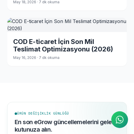
Azaltan Sorular (2026)
May 18, 2026 · 7 dk okuma
COD E-ticaret İçin Son Mil
Teslimat Optimizasyonu (2026)
May 16, 2026 · 7 dk okuma
AI Ajanı
WhatsApp üzerinden anında
yanıtlar
ÜRÜN DEĞIŞIKLIK GÜNLÜĞÜ
En son eGrow güncellemelerini gelen
kutunuza alın.