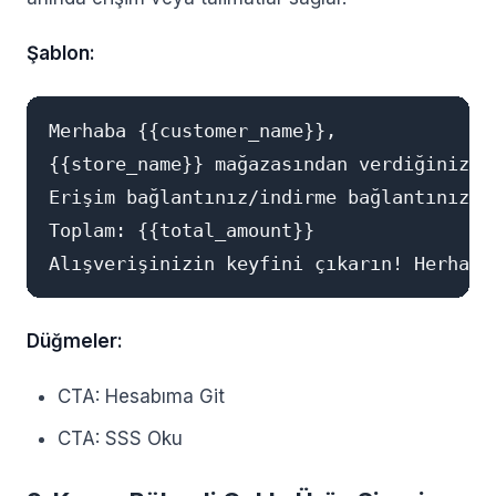
Şablon:
Merhaba {{customer_name}},

{{store_name}} mağazasından verdiğiniz {
Erişim bağlantınız/indirme bağlantınız: {
Toplam: {{total_amount}}

Düğmeler:
CTA: Hesabıma Git
CTA: SSS Oku