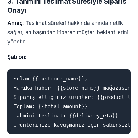
3. Tahmini Teslimat Süresiyle Sipariş
Onayı
Amaç:
Teslimat süreleri hakkında anında netlik
sağlar, en başından itibaren müşteri beklentilerini
yönetir.
Şablon:
Selam {{customer_name}},

Harika haber! {{store_name}} mağazasında
Sipariş ettiğiniz ürünler: {{product_list
Toplam: {{total_amount}}

Tahmini teslimat: {{delivery_eta}}.
