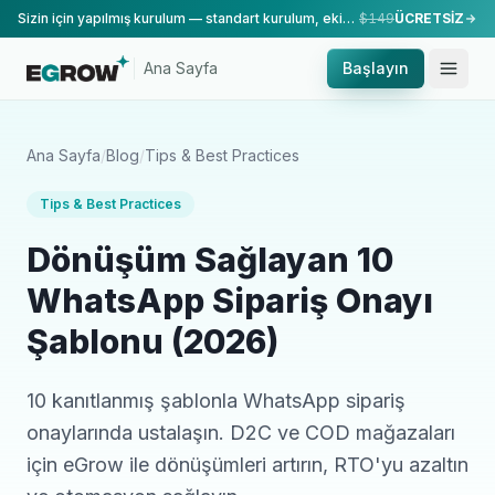
Sizin için yapılmış kurulum — standart kurulum, ekibimiz tarafından yapılır.
$149
ÜCRETSİZ
Ana Sayfa
Başlayın
Ana Sayfa
/
Blog
/
Tips & Best Practices
Tips & Best Practices
Dönüşüm Sağlayan 10
WhatsApp Sipariş Onayı
Şablonu (2026)
10 kanıtlanmış şablonla WhatsApp sipariş
onaylarında ustalaşın. D2C ve COD mağazaları
için eGrow ile dönüşümleri artırın, RTO'yu azaltın