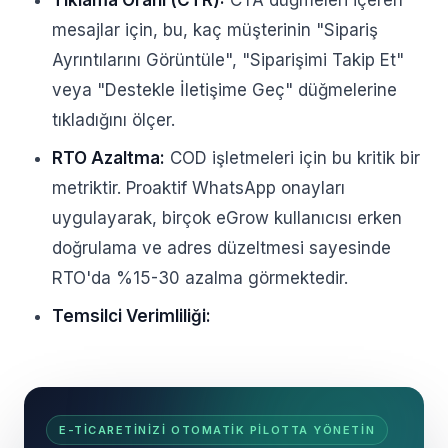
Tıklama Oranı (CTR):
CTA düğmeleri içeren
mesajlar için, bu, kaç müşterinin "Sipariş
Ayrıntılarını Görüntüle", "Siparişimi Takip Et"
veya "Destekle İletişime Geç" düğmelerine
tıkladığını ölçer.
RTO Azaltma:
COD işletmeleri için bu kritik bir
metriktir. Proaktif WhatsApp onayları
uygulayarak, birçok eGrow kullanıcısı erken
doğrulama ve adres düzeltmesi sayesinde
RTO'da %15-30 azalma görmektedir.
Temsilci Verimliliği:
E-TICARETINIZI OTOMATIK PILOTTA YÖNETIN