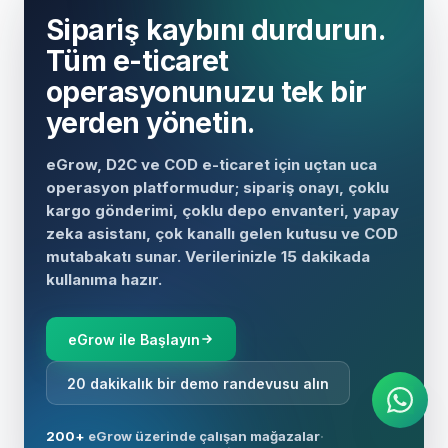
Sipariş kaybını durdurun.
Tüm e-ticaret
operasyonunuzu tek bir
yerden yönetin.
eGrow, D2C ve COD e-ticaret için uçtan uca
operasyon platformudur; sipariş onayı, çoklu
kargo gönderimi, çoklu depo envanteri, yapay
zeka asistanı, çok kanallı gelen kutusu ve COD
mutabakatı sunar. Verilerinizle 15 dakikada
kullanıma hazır.
AI Ajanı
WhatsApp üzerinden anında
eGrow ile Başlayın
yanıtlar
20 dakikalık bir demo randevusu alın
200+
eGrow üzerinde çalışan mağazalar
·