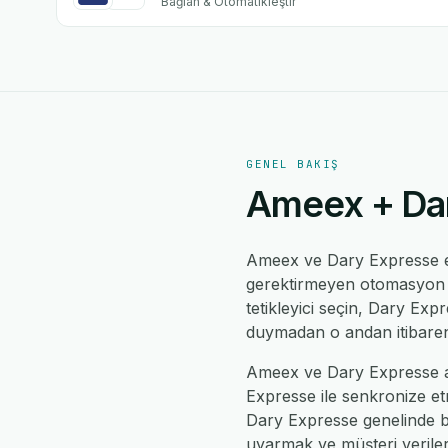
Bağlan & Otomatikleştir
GENEL BAKIŞ
Ameex + Dar
Ameex ve Dary Expresse 
gerektirmeyen otomasyon mo
tetikleyici seçin, Dary Expr
duymadan o andan itibaren
Ameex ve Dary Expresse ara
Expresse ile senkronize et
Dary Expresse genelinde b
uyarmak ve müşteri verileri