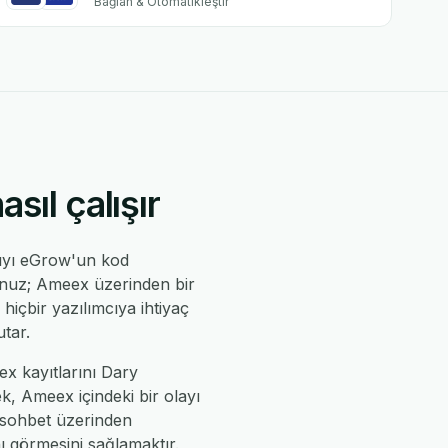
Bağlan & Otomatikleştir
ıl çalışır
ıyı eGrow'un kod
sunuz; Ameex üzerinden bir
 hiçbir yazılımcıya ihtiyaç
tar.
ex kayıtlarını Dary
, Ameex içindeki bir olayı
 sohbet üzerinden
nı görmesini sağlamaktır.