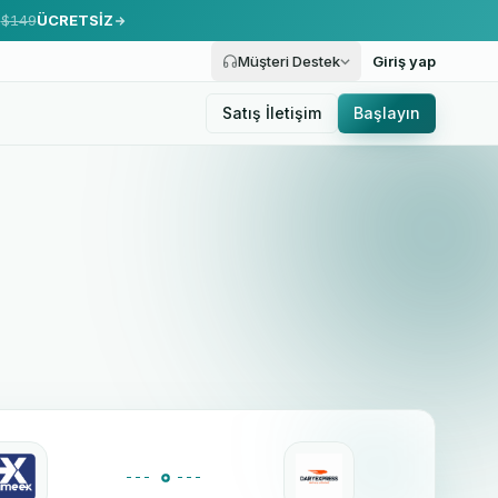
.
$149
ÜCRETSİZ
Müşteri Destek
Giriş yap
Satış İletişim
Başlayın