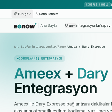
SINIRLI SÜRELI
Türkçe
Satış İletişim
Ana Sayfa
Ürün
Entegrasyonlar
Yapay 
Ana Sayfa
/
Entegrasyonlar
/
Ameex
/
Ameex + Dary Expresse
DOĞRULANMIŞ ENTEGRASYON
Ameex
+
Dary
Entegrasyon
Ameex ile Dary Expresse bağlantısını dakikalar i
akışlarını otomatikleştirin; kodlama, yazılımcı