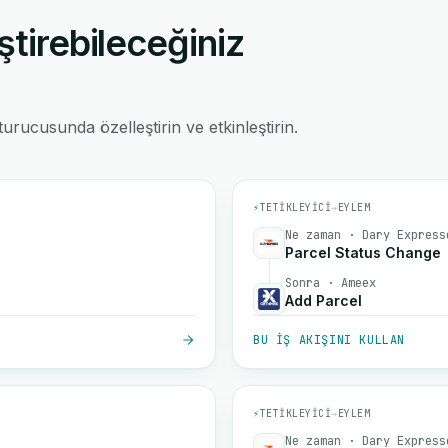
ştirebileceğiniz
rucusunda özelleştirin ve etkinleştirin.
⚡
TETIKLEYICI
→
EYLEM
Ne zaman · Dary Express
Parcel Status Change
Sonra · Ameex
Add Parcel
BU IŞ AKIŞINI KULLAN
⚡
TETIKLEYICI
→
EYLEM
Ne zaman · Dary Express