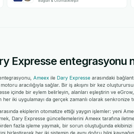
Bağlan & Otomatikleştir
y Expresse entegrasyonu nas
entegrasyonu,
Ameex
ile
Dary Expresse
arasındaki bağlant
toru aracılığıyla sağlar. Bir iş akışını bir kez oluşturur
esse içinde bir eylem belirleyin, alanları eşleştirin ve eGrow,
 her iki uygulamayı da gerçek zamanlı olarak senkronize tu
sında ekiplerin otomatize ettiği yaygın işlemler: yeni Ame
mek, Dary Expresse güncellemelerini Ameex tarafına iletmek
irden fazla işleme yaymak, bir sorun oluştuğunda ekibinizi
ni birleştirerek her iki sistemin de aynı doğru bilgi kaynağı