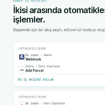
ÖRNEK IŞ AKIŞLARI
İkisi arasında otomatikle
işlemler.
Başlamak için bir akış seçin, eGrow'un kodsuz oluştu
⚡
TETIKLEYICI
→
EYLEM
Ne zaman · Ameex
Webhook
Sonra · Dary Expresse
Add Parcel
BU IŞ AKIŞINI KULLAN
⚡
TETIKLEYICI
→
EYLEM
Ne zaman · Dary Expresse