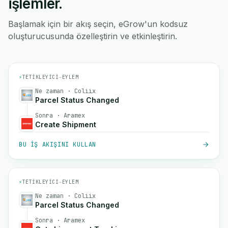
işlemler.
Başlamak için bir akış seçin, eGrow'un kodsuz
oluşturucusunda özelleştirin ve etkinleştirin.
⚡
TETIKLEYICI
→
EYLEM
Ne zaman · Coliix
Parcel Status Changed
Sonra · Aramex
Create Shipment
BU IŞ AKIŞINI KULLAN
⚡
TETIKLEYICI
→
EYLEM
Ne zaman · Coliix
Parcel Status Changed
Sonra · Aramex