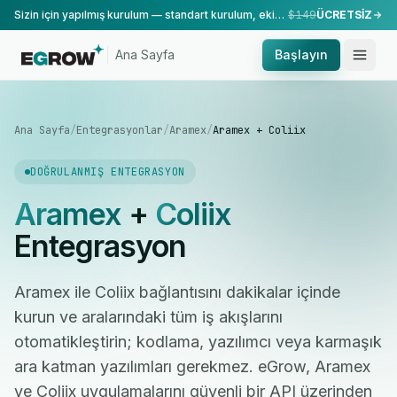
Sizin için yapılmış kurulum — standart kurulum, ekibimiz tarafından yapılır.
$149
ÜCRETSİZ
Ana Sayfa
Başlayın
Ana Sayfa
/
Entegrasyonlar
/
Aramex
/
Aramex + Coliix
DOĞRULANMIŞ ENTEGRASYON
Aramex
+
Coliix
Entegrasyon
Aramex ile Coliix bağlantısını dakikalar içinde
kurun ve aralarındaki tüm iş akışlarını
otomatikleştirin; kodlama, yazılımcı veya karmaşık
ara katman yazılımları gerekmez. eGrow, Aramex
ve Coliix uygulamalarını güvenli bir API üzerinden