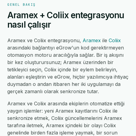
GENEL BAKIŞ
Aramex + Coliix entegrasyonu
nasıl çalışır
Aramex ve Coliix entegrasyonu,
Aramex
ile
Coliix
arasındaki bağlantıyı eGrow'un kod gerektirmeyen
otomasyon motoru aracılığıyla sağlar. Bir iş akışını
bir kez oluşturursunuz; Aramex üzerinden bir
tetikleyici seçin, Coliix içinde bir eylem belirleyin,
alanları eşleştirin ve eGrow, hiçbir yazılımcıya ihtiyaç
duymadan o andan itibaren her iki uygulamayı da
gerçek zamanlı olarak senkronize tutar.
Aramex ve Coliix arasında ekiplerin otomatize ettiği
yaygın işlemler: yeni Aramex kayıtlarını Coliix ile
senkronize etmek, Coliix güncellemelerini Aramex
tarafına iletmek, Aramex içindeki bir olayı Coliix
genelinde birden fazla işleme yaymak, bir sorun