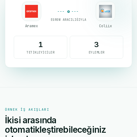
EGROW ARACILIĞIYLA
Aramex
Coliix
1
3
TETIKLEYICILER
EYLEMLER
ÖRNEK IŞ AKIŞLARI
İkisi arasında
otomatikleştirebileceğiniz