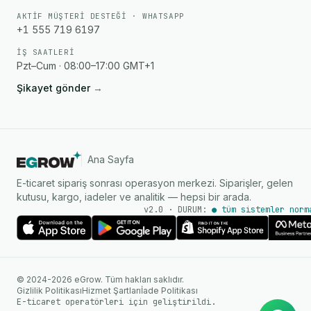
AKTIF MÜŞTERI DESTEĞI · WHATSAPP
+1 555 719 6197
İŞ SAATLERI
Pzt–Cum · 08:00–17:00 GMT+1
Şikayet gönder
→
Ana Sayfa
E-ticaret sipariş sonrası operasyon merkezi. Siparişler, gelen
kutusu, kargo, iadeler ve analitik — hepsi bir arada.
v2.0 · DURUM:
● tüm sistemler norm
AI Ajanı
WhatsApp üzerinden anında
© 2024-2026 eGrow. Tüm hakları saklıdır.
yanıtlar
Gizlilik Politikası
Hizmet Şartları
İade Politikası
E-ticaret operatörleri için geliştirildi.