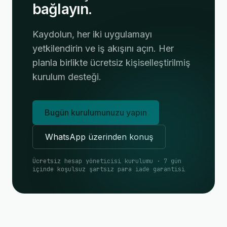
bağlayın.
Kaydolun, her iki uygulamayı
yetkilendirin ve iş akışını açın. Her
planla birlikte ücretsiz kişiselleştirilmiş
kurulum desteği.
Bugün kurulumunuzu yapın
WhatsApp üzerinden konuş
Ücretsiz hesap yöneticisi kurulumu · 7 gün
içinde koşulsuz şartsız para iade garantisi