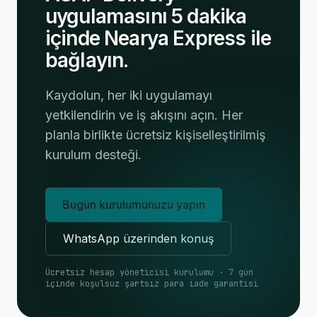
uygulamasını 5 dakika
içinde Nearya Express ile
bağlayın.
Kaydolun, her iki uygulamayı
yetkilendirin ve iş akışını açın. Her
planla birlikte ücretsiz kişiselleştirilmiş
kurulum desteği.
Bugün kurulumunuzu yapın
WhatsApp üzerinden konuş
Ücretsiz hesap yöneticisi kurulumu · 7 gün
içinde koşulsuz şartsız para iade garantisi