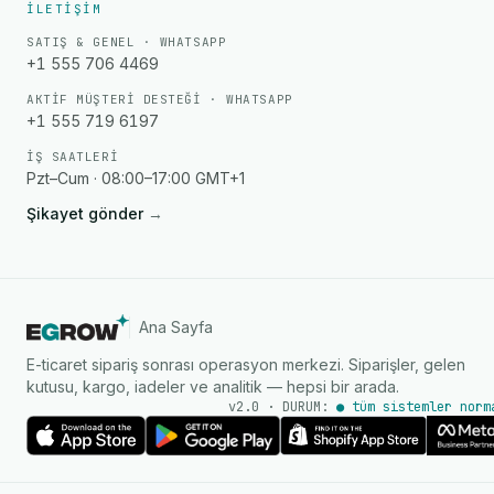
İLETIŞIM
SATIŞ & GENEL · WHATSAPP
+1 555 706 4469
AKTIF MÜŞTERI DESTEĞI · WHATSAPP
+1 555 719 6197
İŞ SAATLERI
Pzt–Cum · 08:00–17:00 GMT+1
Şikayet gönder
→
Ana Sayfa
E-ticaret sipariş sonrası operasyon merkezi. Siparişler, gelen
kutusu, kargo, iadeler ve analitik — hepsi bir arada.
v2.0 · DURUM:
● tüm sistemler norm
AI Ajanı