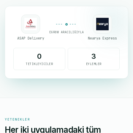
EGROW ARACILIĞIYLA
ASAP Delivery
Nearya Express
0
3
TETIKLEYICILER
EYLEMLER
YETENEKLER
Her iki uygulamadaki tüm