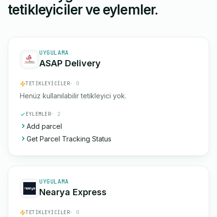
tetikleyiciler ve eylemler.
UYGULAMA
ASAP Delivery
TETIKLEYICILER
· 0
Henüz kullanılabilir tetikleyici yok.
EYLEMLER
· 2
Add parcel
Get Parcel Tracking Status
UYGULAMA
Nearya Express
TETIKLEYICILER
· 0