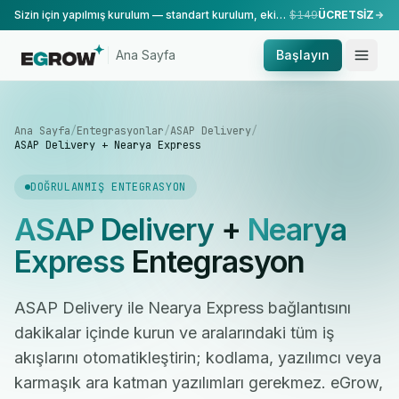
Sizin için yapılmış kurulum — standart kurulum, ekibimiz tarafından yapılır.
$149
ÜCRETSİZ
Ana Sayfa
Başlayın
Ana Sayfa
/
Entegrasyonlar
/
ASAP Delivery
/
ASAP Delivery + Nearya Express
DOĞRULANMIŞ ENTEGRASYON
ASAP Delivery
+
Nearya
Express
Entegrasyon
ASAP Delivery ile Nearya Express bağlantısını
dakikalar içinde kurun ve aralarındaki tüm iş
akışlarını otomatikleştirin; kodlama, yazılımcı veya
karmaşık ara katman yazılımları gerekmez. eGrow,