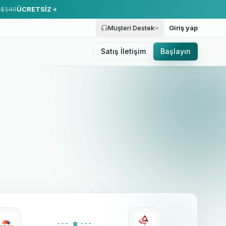
.
$149
ÜCRETSİZ
Müşteri Destek
Giriş yap
Satış İletişim
Başlayın