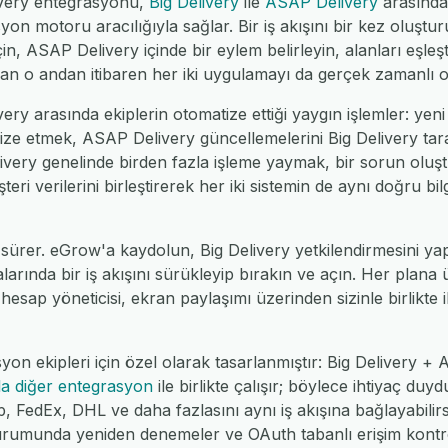
ivery entegrasyonu,
Big Delivery
ile
ASAP Delivery
arasında
n motoru aracılığıyla sağlar. Bir iş akışını bir kez oluştu
çin, ASAP Delivery içinde bir eylem belirleyin, alanları eşleş
an o andan itibaren her iki uygulamayı da gerçek zamanlı o
ry arasında ekiplerin otomatize ettiği yaygın işlemler: yeni 
ze etmek, ASAP Delivery güncellemelerini Big Delivery tara
livery genelinde birden fazla işleme yaymak, bir sorun oluş
i verilerini birleştirerek her iki sistemin de aynı doğru bi
sürer. eGrow'a kaydolun, Big Delivery yetkilendirmesini y
alarında bir iş akışını sürükleyip bırakın ve açın. Her plana
 hesap yöneticisi, ekran paylaşımı üzerinden sizinle birlikte il
yon ekipleri için özel olarak tasarlanmıştır: Big Delivery +
la diğer entegrasyon
ile birlikte çalışır; böylece ihtiyaç du
dEx, DHL ve daha fazlasını aynı iş akışına bağlayabilirsin
urumunda yeniden denemeler ve OAuth tabanlı erişim kontrol