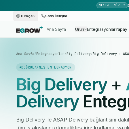
SINIRLI SÜRELI
Türkçe
Satış İletişim
Ana Sayfa
Ürün
Entegrasyonlar
Yapay 
Ana Sayfa
/
Entegrasyonlar
/
Big Delivery
/
Big Delivery + ASA
DOĞRULANMIŞ ENTEGRASYON
Big Delivery
+
Delivery
Enteg
Big Delivery ile ASAP Delivery bağlantısını daki
tüm iş akışlarını otomatikleştirin; kodlama, yaz