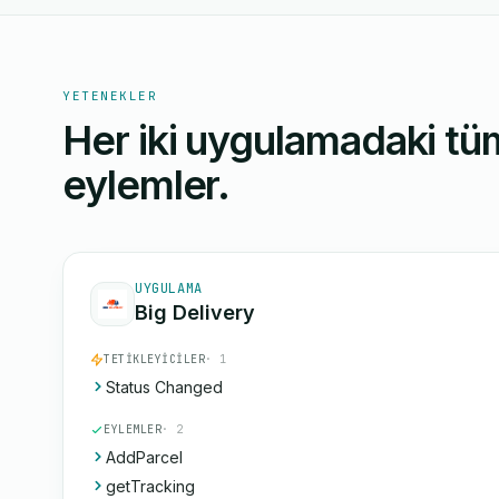
YETENEKLER
Her iki uygulamadaki tüm
eylemler.
UYGULAMA
Big Delivery
TETIKLEYICILER
· 1
Status Changed
EYLEMLER
· 2
AddParcel
getTracking