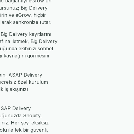
ki bağlantıyı eGrow'un
rursunuz; Big Delivery
tirin ve eGrow, hiçbir
larak senkronize tutar.
Big Delivery kayıtlarını
fına iletmek, Big Delivery
tuğunda ekibinizi sohbet
lgi kaynağını görmesini
apın, ASAP Delivery
 ücretsiz özel kurulum
k iş akışınızı
 ASAP Delivery
yduğunuzda Shopify,
iz. Her şey, eksiksiz
ü ile tek bir güvenli,