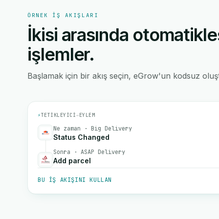
ÖRNEK IŞ AKIŞLARI
İkisi arasında otomatikle
işlemler.
Başlamak için bir akış seçin, eGrow'un kodsuz oluştu
⚡
TETIKLEYICI
→
EYLEM
Ne zaman · Big Delivery
Status Changed
Sonra · ASAP Delivery
Add parcel
BU IŞ AKIŞINI KULLAN