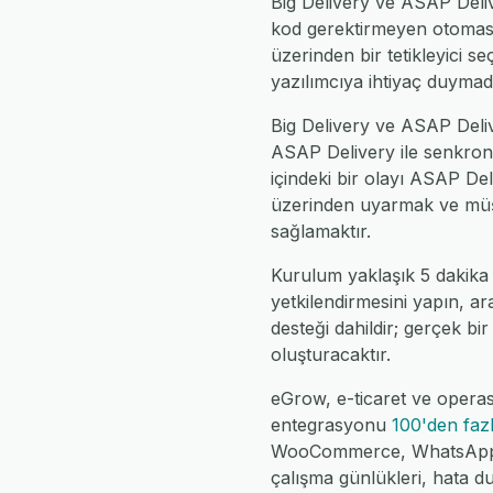
Big Delivery ve ASAP Del
kod gerektirmeyen otomasyo
üzerinden bir tetikleyici se
yazılımcıya ihtiyaç duymad
Big Delivery ve ASAP Delive
ASAP Delivery ile senkroni
içindeki bir olayı ASAP De
üzerinden uyarmak ve müşter
sağlamaktır.
Kurulum yaklaşık 5 dakika 
yetkilendirmesini yapın, ar
desteği dahildir; gerçek bir
oluşturacaktır.
eGrow, e-ticaret ve operas
entegrasyonu
100'den faz
WooCommerce, WhatsApp, Fe
çalışma günlükleri, hata d