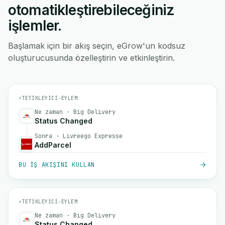
otomatikleştirebileceğiniz
işlemler.
Başlamak için bir akış seçin, eGrow'un kodsuz
oluşturucusunda özelleştirin ve etkinleştirin.
⚡
TETIKLEYICI
→
EYLEM
Ne zaman · Big Delivery
Status Changed
Sonra · Livreego Expresse
AddParcel
BU IŞ AKIŞINI KULLAN
⚡
TETIKLEYICI
→
EYLEM
Ne zaman · Big Delivery
Status Changed