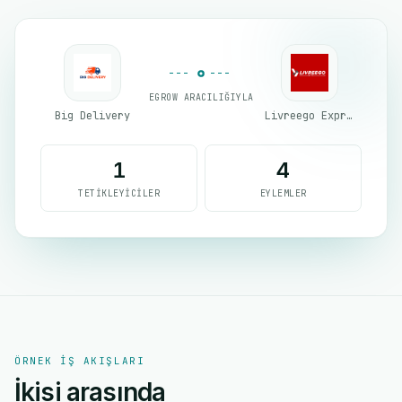
EGROW ARACILIĞIYLA
Big Delivery
Livreego Expresse
1
4
TETIKLEYICILER
EYLEMLER
ÖRNEK IŞ AKIŞLARI
İkisi arasında