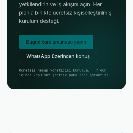
yetkilendirin ve iş akışını açın. Her
planla birlikte ücretsiz kişiselleştirilmiş
kurulum desteği.
Bugün kurulumunuzu yapın
WhatsApp üzerinden konuş
Ücretsiz hesap yöneticisi kurulumu · 7 gün
içinde koşulsuz şartsız para iade garantisi