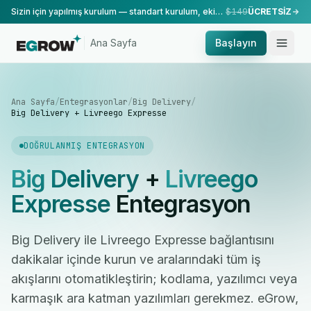
Sizin için yapılmış kurulum — standart kurulum, ekibimiz tarafından yapılır.
$149
ÜCRETSİZ
Ana Sayfa
Başlayın
Ana Sayfa
/
Entegrasyonlar
/
Big Delivery
/
Big Delivery + Livreego Expresse
DOĞRULANMIŞ ENTEGRASYON
Big Delivery
+
Livreego
Expresse
Entegrasyon
Big Delivery ile Livreego Expresse bağlantısını
dakikalar içinde kurun ve aralarındaki tüm iş
akışlarını otomatikleştirin; kodlama, yazılımcı veya
karmaşık ara katman yazılımları gerekmez. eGrow,