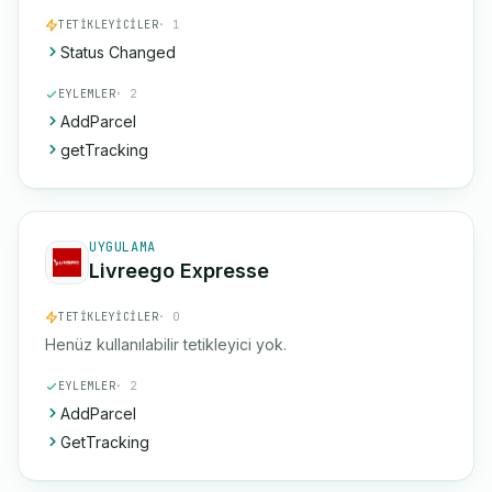
TETIKLEYICILER
· 1
Status Changed
EYLEMLER
· 2
AddParcel
getTracking
UYGULAMA
Livreego Expresse
TETIKLEYICILER
· 0
Henüz kullanılabilir tetikleyici yok.
EYLEMLER
· 2
AddParcel
GetTracking