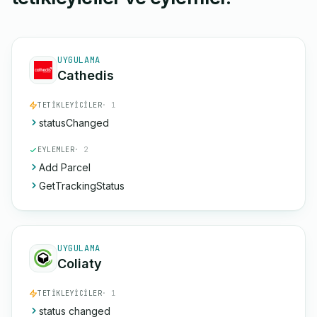
UYGULAMA
Cathedis
TETIKLEYICILER
· 1
statusChanged
EYLEMLER
· 2
Add Parcel
GetTrackingStatus
UYGULAMA
Coliaty
TETIKLEYICILER
· 1
status changed