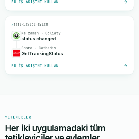
BU IŞ AKIŞINI KULLAN
⚡
TETIKLEYICI
→
EYLEM
Ne zaman · Coliaty
status changed
Sonra · Cathedis
GetTrackingStatus
BU IŞ AKIŞINI KULLAN
YETENEKLER
Her iki uygulamadaki tüm
tetikleyiciler ve eylemler.