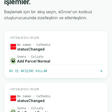
işlemler.
Başlamak için bir akış seçin, eGrow'un kodsuz
oluşturucusunda özelleştirin ve etkinleştirin.
⚡
TETIKLEYICI
→
EYLEM
Ne zaman · Cathedis
statusChanged
Sonra · Coliaty
Add Parcel Normal
BU IŞ AKIŞINI KULLAN
⚡
TETIKLEYICI
→
EYLEM
Ne zaman · Cathedis
statusChanged
Sonra · Coliaty