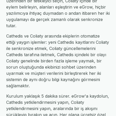
üzerinden bir tetikleyici seçin, Coliaty içinde bir
eylem belirleyin, alanları eşleştirin ve eGrow, hiçbir
yazılımcıya ihtiyaç duymadan o andan itibaren her iki
uygulamayı da gerçek zamanlı olarak senkronize
tutar.
Cathedis ve Coliaty arasında ekiplerin otomatize
ettiği yaygın işlemler: yeni Cathedis kayıtlarını Coliaty
ile senkronize etmek, Coliaty güncellemelerini
Cathedis tarafına iletmek, Cathedis içindeki bir olayı
Coliaty genelinde birden fazla işleme yaymak, bir
sorun oluştuğunda ekibinizi sohbet üzerinden
uyarmak ve müşteri verilerini birleştirerek her iki
sistemin de aynı doğru bilgi kaynağını görmesini
sağlamaktır.
Kurulum yaklaşık 5 dakika sürer. eGrow'a kaydolun,
Cathedis yetkilendirmesini yapın, Coliaty
yetkilendirmesini yapın, aralarında bir iş akışını
sürükleyip bırakın ve açın. Her plana ücretsiz özel