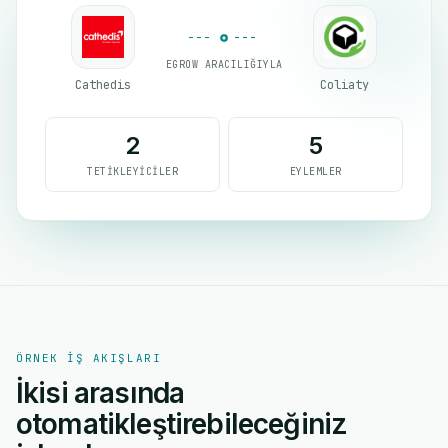
EGROW ARACILIĞIYLA
Cathedis
Coliaty
2
5
TETIKLEYICILER
EYLEMLER
ÖRNEK IŞ AKIŞLARI
İkisi arasında
otomatikleştirebileceğiniz