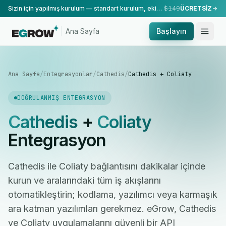
Sizin için yapılmış kurulum — standart kurulum, ekibimiz tarafından yapılır.
$149
ÜCRETSİZ
Ana Sayfa
Başlayın
Ana Sayfa
/
Entegrasyonlar
/
Cathedis
/
Cathedis + Coliaty
DOĞRULANMIŞ ENTEGRASYON
Cathedis
+
Coliaty
Entegrasyon
Cathedis ile Coliaty bağlantısını dakikalar içinde
kurun ve aralarındaki tüm iş akışlarını
otomatikleştirin; kodlama, yazılımcı veya karmaşık
ara katman yazılımları gerekmez. eGrow, Cathedis
ve Coliaty uygulamalarını güvenli bir API