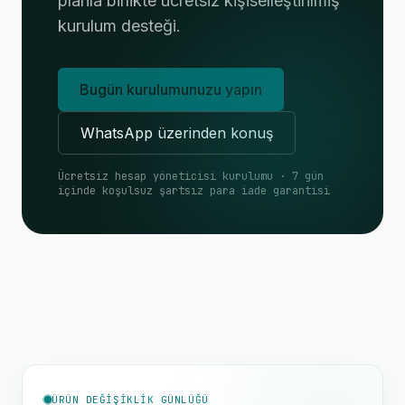
planla birlikte ücretsiz kişiselleştirilmiş
kurulum desteği.
Bugün kurulumunuzu yapın
WhatsApp üzerinden konuş
Ücretsiz hesap yöneticisi kurulumu · 7 gün
içinde koşulsuz şartsız para iade garantisi
ÜRÜN DEĞIŞIKLIK GÜNLÜĞÜ