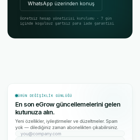
WhatsApp üzerinden konuş
Ücretsiz hesap yöneticisi kurulumu · 7 gün
içinde koşulsuz şartsız para iade garantisi
ÜRÜN DEĞIŞIKLIK GÜNLÜĞÜ
En son eGrow güncellemelerini gelen
kutunuza alın.
Yeni özellikler, iyileştirmeler ve düzeltmeler. Spam
yok — dilediğiniz zaman abonelikten çıkabilirsiniz.