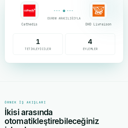
EGROW ARACILIĞIYLA
Cathedis
DHD Livraison
1
4
TETIKLEYICILER
EYLEMLER
ÖRNEK IŞ AKIŞLARI
İkisi arasında
otomatikleştirebileceğiniz