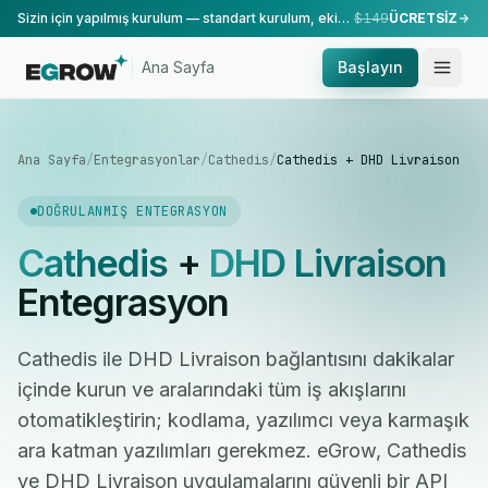
Sizin için yapılmış kurulum — standart kurulum, ekibimiz tarafından yapılır.
$149
ÜCRETSİZ
Ana Sayfa
Başlayın
Ana Sayfa
/
Entegrasyonlar
/
Cathedis
/
Cathedis + DHD Livraison
DOĞRULANMIŞ ENTEGRASYON
Cathedis
+
DHD Livraison
Entegrasyon
Cathedis ile DHD Livraison bağlantısını dakikalar
içinde kurun ve aralarındaki tüm iş akışlarını
otomatikleştirin; kodlama, yazılımcı veya karmaşık
ara katman yazılımları gerekmez. eGrow, Cathedis
ve DHD Livraison uygulamalarını güvenli bir API