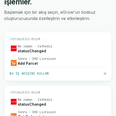
işlemler.
Başlamak için bir akış seçin, eGrow'un kodsuz
oluşturucusunda özelleştirin ve etkinleştirin.
⚡
TETIKLEYICI
→
EYLEM
Ne zaman · Cathedis
statusChanged
Sonra · DHD Livraison
Add Parcel
BU IŞ AKIŞINI KULLAN
⚡
TETIKLEYICI
→
EYLEM
Ne zaman · Cathedis
statusChanged
Sonra · DHD Livraison