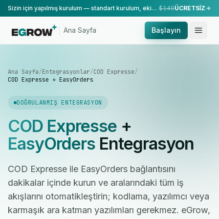
Sizin için yapılmış kurulum — standart kurulum, ekibimiz tarafından yapılır.
$149
ÜCRETSİZ
Ana Sayfa
Başlayın
Ana Sayfa
/
Entegrasyonlar
/
COD Expresse
/
COD Expresse + EasyOrders
DOĞRULANMIŞ ENTEGRASYON
COD Expresse
+
EasyOrders
Entegrasyon
COD Expresse ile EasyOrders bağlantısını
dakikalar içinde kurun ve aralarındaki tüm iş
akışlarını otomatikleştirin; kodlama, yazılımcı veya
karmaşık ara katman yazılımları gerekmez. eGrow,