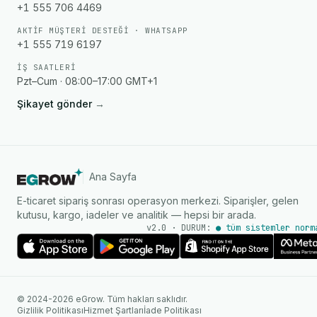
+1 555 706 4469
AKTIF MÜŞTERI DESTEĞI · WHATSAPP
+1 555 719 6197
İŞ SAATLERI
Pzt–Cum · 08:00–17:00 GMT+1
Şikayet gönder
→
Ana Sayfa
E-ticaret sipariş sonrası operasyon merkezi. Siparişler, gelen
kutusu, kargo, iadeler ve analitik — hepsi bir arada.
v2.0 · DURUM:
● tüm sistemler norm
AI Ajanı
WhatsApp üzerinden anında
© 2024-2026 eGrow. Tüm hakları saklıdır.
yanıtlar
Gizlilik Politikası
Hizmet Şartları
İade Politikası