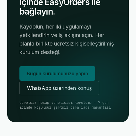
içinde EasyOrders ile
bağlayın.
Kaydolun, her iki uygulamayı
yetkilendirin ve iş akışını açın. Her
planla birlikte ücretsiz kişiselleştirilmiş
kurulum desteği.
Bugün kurulumunuzu yapın
WhatsApp üzerinden konuş
Ücretsiz hesap yöneticisi kurulumu · 7 gün
içinde koşulsuz şartsız para iade garantisi