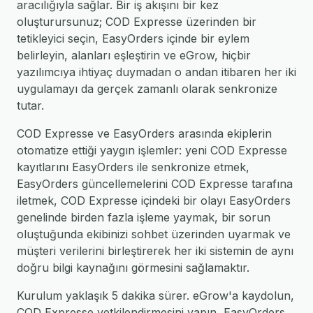
aracılığıyla sağlar. Bir iş akışını bir kez
oluşturursunuz; COD Expresse üzerinden bir
tetikleyici seçin, EasyOrders içinde bir eylem
belirleyin, alanları eşleştirin ve eGrow, hiçbir
yazılımcıya ihtiyaç duymadan o andan itibaren her iki
uygulamayı da gerçek zamanlı olarak senkronize
tutar.
COD Expresse ve EasyOrders arasında ekiplerin
otomatize ettiği yaygın işlemler: yeni COD Expresse
kayıtlarını EasyOrders ile senkronize etmek,
EasyOrders güncellemelerini COD Expresse tarafına
iletmek, COD Expresse içindeki bir olayı EasyOrders
genelinde birden fazla işleme yaymak, bir sorun
oluştuğunda ekibinizi sohbet üzerinden uyarmak ve
müşteri verilerini birleştirerek her iki sistemin de aynı
doğru bilgi kaynağını görmesini sağlamaktır.
Kurulum yaklaşık 5 dakika sürer. eGrow'a kaydolun,
COD Expresse yetkilendirmesini yapın, EasyOrders