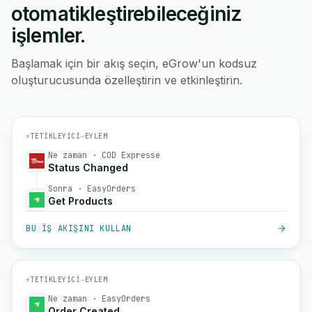
otomatikleştirebileceğiniz
işlemler.
Başlamak için bir akış seçin, eGrow'un kodsuz
oluşturucusunda özelleştirin ve etkinleştirin.
⚡
TETIKLEYICI
→
EYLEM
Ne zaman · COD Expresse
Status Changed
Sonra · EasyOrders
Get Products
BU IŞ AKIŞINI KULLAN
⚡
TETIKLEYICI
→
EYLEM
Ne zaman · EasyOrders
Order Created