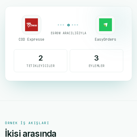
EGROW ARACILIĞIYLA
COD Expresse
EasyOrders
2
3
TETIKLEYICILER
EYLEMLER
ÖRNEK IŞ AKIŞLARI
İkisi arasında