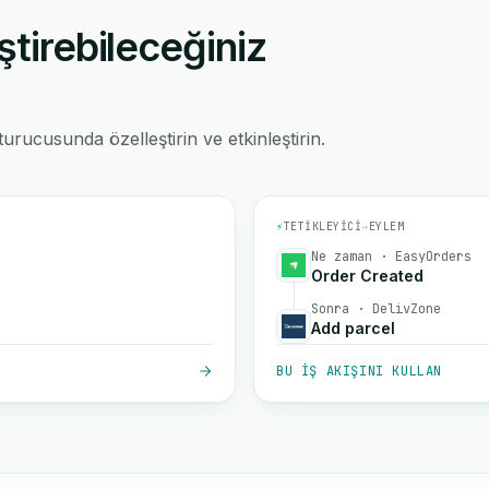
ştirebileceğiniz
rucusunda özelleştirin ve etkinleştirin.
⚡
TETIKLEYICI
→
EYLEM
Ne zaman · EasyOrders
Order Created
Sonra · DelivZone
Add parcel
BU IŞ AKIŞINI KULLAN