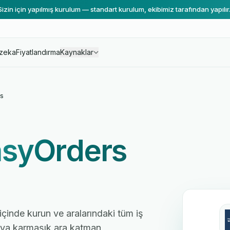
Sizin için yapılmış kurulum — standart kurulum, ekibimiz tarafından yapılır
zeka
Fiyatlandırma
Kaynaklar
s
asyOrders
içinde kurun ve aralarındaki tüm iş
 veya karmaşık ara katman