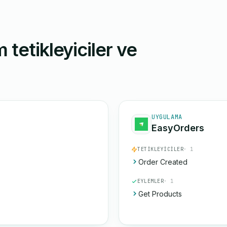
 tetikleyiciler ve
UYGULAMA
EasyOrders
TETIKLEYICILER
· 1
Order Created
EYLEMLER
· 1
Get Products