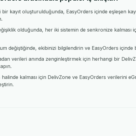
 bir kayıt oluşturulduğunda, EasyOrders içinde eşleşen kay
n.
ğişiklik olduğunda, her iki sistemin de senkronize kalması 
 değiştiğinde, ekibinizi bilgilendirin ve EasyOrders içinde bi
n verileri anında zenginleştirmek için herhangi bir Del
apın.
alinde kalması için DelivZone ve EasyOrders verilerini eGro
tirin.