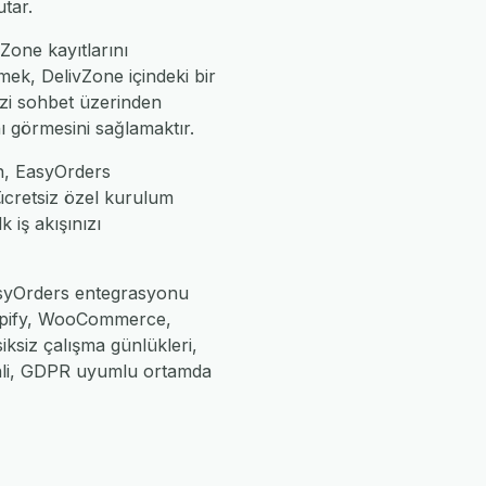
tar.
Zone kayıtlarını
mek, DelivZone içindeki bir
izi sohbet üzerinden
nı görmesini sağlamaktır.
ın, EasyOrders
 ücretsiz özel kurulum
k iş akışınızı
EasyOrders entegrasyonu
Shopify, WooCommerce,
iksiz çalışma günlükleri,
enli, GDPR uyumlu ortamda