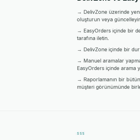
→ DelivZone üzerinde yeni
oluşturun veya güncelleyi
→ EasyOrders içinde bir de
tarafına iletin.
→ DelivZone içinde bir durum
→ Manuel aramalar yapmada
EasyOrders içinde arama y
→ Raporlamanın bir bütün h
müşteri görünümünde birleş
SSS