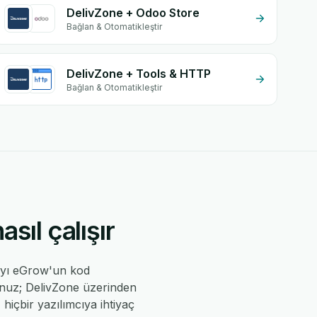
DelivZone + Odoo Store
Bağlan & Otomatikleştir
DelivZone + Tools & HTTP
Bağlan & Otomatikleştir
ıl çalışır
ıyı eGrow'un kod
sunuz; DelivZone üzerinden
 hiçbir yazılımcıya ihtiyaç