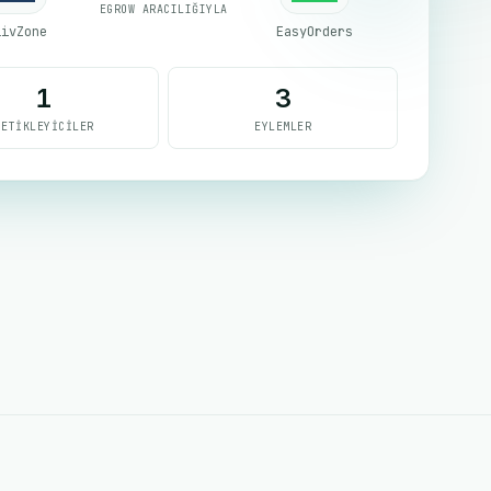
EGROW ARACILIĞIYLA
livZone
EasyOrders
1
3
TETIKLEYICILER
EYLEMLER