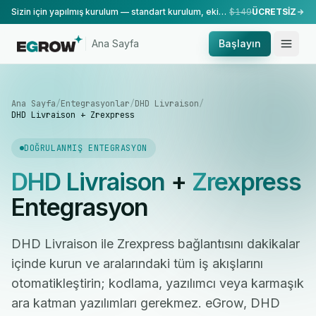
Sizin için yapılmış kurulum — standart kurulum, ekibimiz tarafından yapılır.
$149
ÜCRETSİZ
Ana Sayfa
Başlayın
Ana Sayfa
/
Entegrasyonlar
/
DHD Livraison
/
DHD Livraison + Zrexpress
DOĞRULANMIŞ ENTEGRASYON
DHD Livraison
+
Zrexpress
Entegrasyon
DHD Livraison ile Zrexpress bağlantısını dakikalar
içinde kurun ve aralarındaki tüm iş akışlarını
otomatikleştirin; kodlama, yazılımcı veya karmaşık
ara katman yazılımları gerekmez. eGrow, DHD