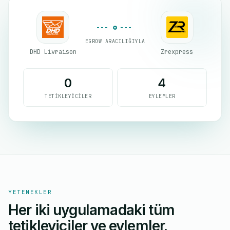
EGROW ARACILIĞIYLA
DHD Livraison
Zrexpress
0
4
TETIKLEYICILER
EYLEMLER
YETENEKLER
Her iki uygulamadaki tüm
tetikleyiciler ve eylemler.