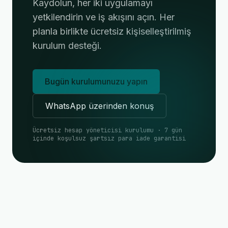
Kaydolun, her iki uygulamayı
yetkilendirin ve iş akışını açın. Her
planla birlikte ücretsiz kişiselleştirilmiş
kurulum desteği.
Bugün kurulumunuzu yapın
WhatsApp üzerinden konuş
Ücretsiz hesap yöneticisi kurulumu · 7 gün
içinde koşulsuz şartsız para iade garantisi