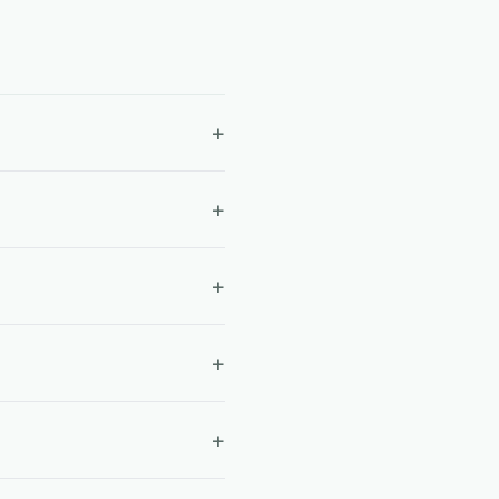
+
+
+
+
+