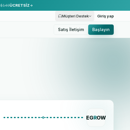
.
$149
ÜCRETSİZ
Müşteri Destek
Giriş yap
Satış İletişim
Başlayın
EG
R
OW