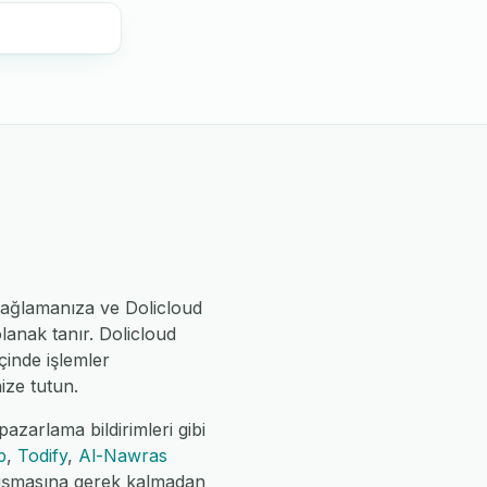
bağlamanıza ve Dolicloud
lanak tanır. Dolicloud
çinde işlemler
ize tutun.
azarlama bildirimleri gibi
p
,
Todify
,
Al-Nawras
çalışmasına gerek kalmadan