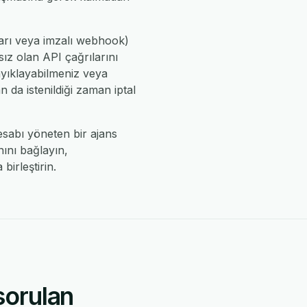
tarı veya imzalı webhook)
sız olan API çağrılarını
 ayıklayabilmeniz veya
 da istenildiği zaman iptal
hesabı yöneten bir ajans
nını bağlayın,
irleştirin.
sorulan