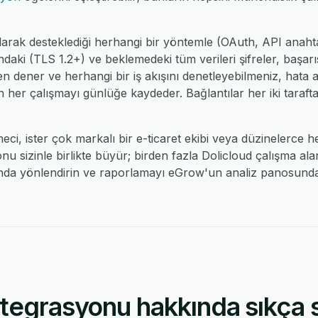
larak desteklediği herhangi bir yöntemle (OAuth, API anah
ındaki (TLS 1.2+) ve beklemedeki tüm verileri şifreler, başarı
den dener ve herhangi bir iş akışını denetleyebilmeniz, hata
 her çalışmayı günlüğe kaydeder. Bağlantılar her iki taraftan
tmeci, ister çok markalı bir e-ticaret ekibi veya düzinelerce 
u sizinle birlikte büyür; birden fazla Dolicloud çalışma ala
da yönlendirin ve raporlamayı eGrow'un analiz panosunda b
tegrasyonu hakkında sıkça 