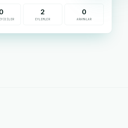
0
2
0
EYICILER
EYLEMLER
ARAMALAR