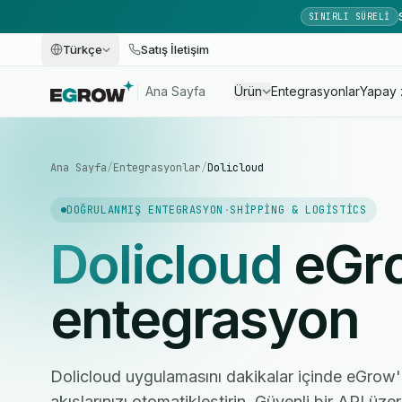
SINIRLI SÜRELI
Türkçe
Satış İletişim
Ana Sayfa
Ürün
Entegrasyonlar
Yapay 
Ana Sayfa
/
Entegrasyonlar
/
Dolicloud
DOĞRULANMIŞ ENTEGRASYON
·
SHIPPING & LOGISTICS
Dolicloud
eGro
entegrasyon
Dolicloud uygulamasını dakikalar içinde eGrow
akışlarınızı otomatikleştirin. Güvenli bir API üze