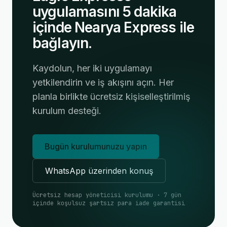
uygulamasını 5 dakika
içinde Nearya Express ile
bağlayın.
Kaydolun, her iki uygulamayı
yetkilendirin ve iş akışını açın. Her
planla birlikte ücretsiz kişiselleştirilmiş
kurulum desteği.
Bugün kurulumunuzu yapın
WhatsApp üzerinden konuş
Ücretsiz hesap yöneticisi kurulumu · 7 gün
içinde koşulsuz şartsız para iade garantisi