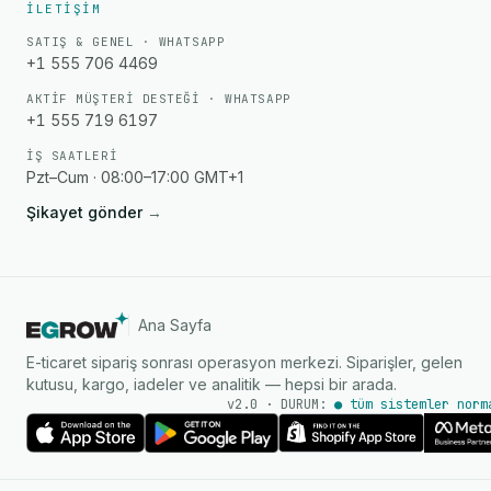
İLETIŞIM
SATIŞ & GENEL · WHATSAPP
+1 555 706 4469
AKTIF MÜŞTERI DESTEĞI · WHATSAPP
+1 555 719 6197
İŞ SAATLERI
Pzt–Cum · 08:00–17:00 GMT+1
Şikayet gönder
→
Ana Sayfa
E-ticaret sipariş sonrası operasyon merkezi. Siparişler, gelen
kutusu, kargo, iadeler ve analitik — hepsi bir arada.
v2.0 · DURUM:
● tüm sistemler norm
AI Ajanı