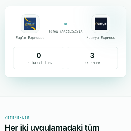
EGROW ARACILIĞIYLA
Eagle Expresse
Nearya Express
0
3
TETIKLEYICILER
EYLEMLER
YETENEKLER
Her iki uygulamadaki tüm