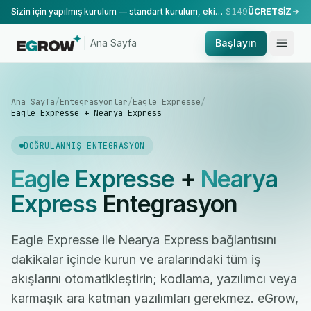
Sizin için yapılmış kurulum — standart kurulum, ekibimiz tarafından yapılır.
$149
ÜCRETSİZ
Ana Sayfa
Başlayın
Ana Sayfa
/
Entegrasyonlar
/
Eagle Expresse
/
Eagle Expresse + Nearya Express
DOĞRULANMIŞ ENTEGRASYON
Eagle Expresse
+
Nearya
Express
Entegrasyon
Eagle Expresse ile Nearya Express bağlantısını
dakikalar içinde kurun ve aralarındaki tüm iş
akışlarını otomatikleştirin; kodlama, yazılımcı veya
karmaşık ara katman yazılımları gerekmez. eGrow,