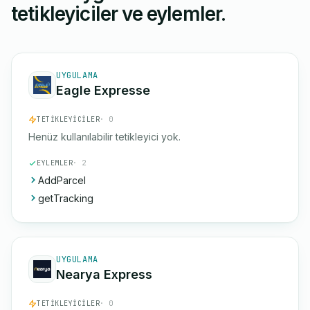
tetikleyiciler ve eylemler.
UYGULAMA
Eagle Expresse
TETIKLEYICILER
· 0
Henüz kullanılabilir tetikleyici yok.
EYLEMLER
· 2
AddParcel
getTracking
UYGULAMA
Nearya Express
TETIKLEYICILER
· 0