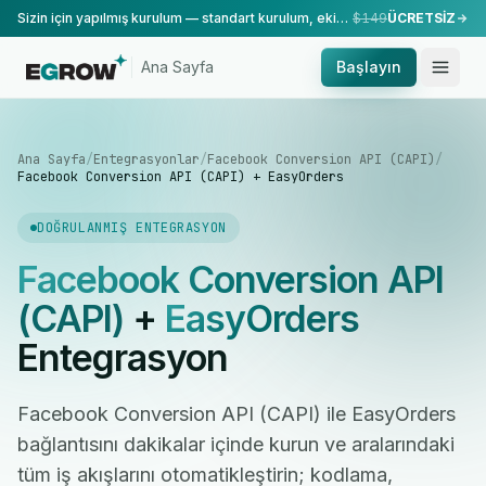
Sizin için yapılmış kurulum — standart kurulum, ekibimiz tarafından yapılır.
$149
ÜCRETSİZ
Ana Sayfa
Başlayın
Ana Sayfa
/
Entegrasyonlar
/
Facebook Conversion API (CAPI)
/
Facebook Conversion API (CAPI) + EasyOrders
DOĞRULANMIŞ ENTEGRASYON
Facebook Conversion API
(CAPI)
+
EasyOrders
Entegrasyon
Facebook Conversion API (CAPI) ile EasyOrders
bağlantısını dakikalar içinde kurun ve aralarındaki
tüm iş akışlarını otomatikleştirin; kodlama,