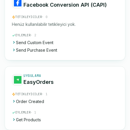
Facebook Conversion API (CAPI)
TETIKLEYICILER
· 0
Henüz kullanılabilir tetikleyici yok.
EYLEMLER
· 2
Send Custom Event
Send Purchase Event
UYGULAMA
EasyOrders
TETIKLEYICILER
· 1
Order Created
EYLEMLER
· 1
Get Products