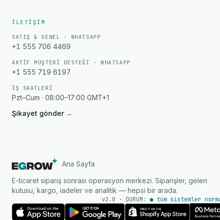
İLETIŞIM
SATIŞ & GENEL · WHATSAPP
+1 555 706 4469
AKTIF MÜŞTERI DESTEĞI · WHATSAPP
+1 555 719 6197
İŞ SAATLERI
Pzt–Cum · 08:00–17:00 GMT+1
Şikayet gönder
→
Ana Sayfa
E-ticaret sipariş sonrası operasyon merkezi. Siparişler, gelen
kutusu, kargo, iadeler ve analitik — hepsi bir arada.
v2.0 · DURUM:
● tüm sistemler norm