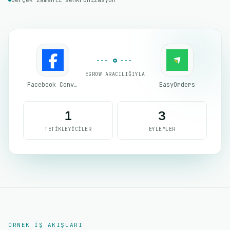
Gerçek zamanlı senkronizasyon
EGROW ARACILIĞIYLA
Facebook Conversion API (CAPI)
EasyOrders
1
3
TETIKLEYICILER
EYLEMLER
ÖRNEK IŞ AKIŞLARI