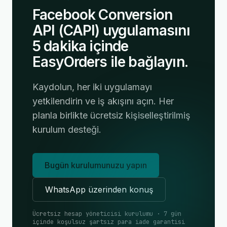
Facebook Conversion
API (CAPI) uygulamasını
5 dakika içinde
EasyOrders ile bağlayın.
Kaydolun, her iki uygulamayı
yetkilendirin ve iş akışını açın. Her
planla birlikte ücretsiz kişiselleştirilmiş
kurulum desteği.
Bugün kurulumunuzu yapın
WhatsApp üzerinden konuş
Ücretsiz hesap yöneticisi kurulumu · 7 gün
içinde koşulsuz şartsız para iade garantisi