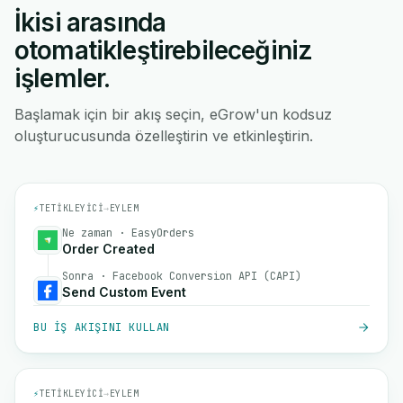
İkisi arasında
otomatikleştirebileceğiniz
işlemler.
Başlamak için bir akış seçin, eGrow'un kodsuz
oluşturucusunda özelleştirin ve etkinleştirin.
⚡
TETIKLEYICI
→
EYLEM
Ne zaman · EasyOrders
Order Created
Sonra · Facebook Conversion API (CAPI)
Send Custom Event
BU IŞ AKIŞINI KULLAN
⚡
TETIKLEYICI
→
EYLEM