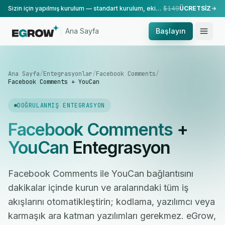
Sizin için yapılmış kurulum — standart kurulum, ekibimiz tarafından yapılır.
$149
ÜCRETSİZ
Ana Sayfa
Başlayın
Ana Sayfa
/
Entegrasyonlar
/
Facebook Comments
/
Facebook Comments + YouCan
DOĞRULANMIŞ ENTEGRASYON
Facebook Comments
+
YouCan
Entegrasyon
Facebook Comments ile YouCan bağlantısını
dakikalar içinde kurun ve aralarındaki tüm iş
akışlarını otomatikleştirin; kodlama, yazılımcı veya
karmaşık ara katman yazılımları gerekmez. eGrow,