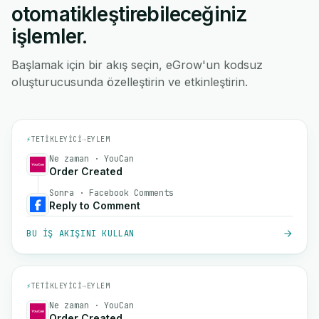
otomatikleştirebileceğiniz
işlemler.
Başlamak için bir akış seçin, eGrow'un kodsuz
oluşturucusunda özelleştirin ve etkinleştirin.
⚡
TETIKLEYICI
→
EYLEM
Ne zaman · YouCan
Order Created
Sonra · Facebook Comments
Reply to Comment
BU IŞ AKIŞINI KULLAN
⚡
TETIKLEYICI
→
EYLEM
Ne zaman · YouCan
Order Created