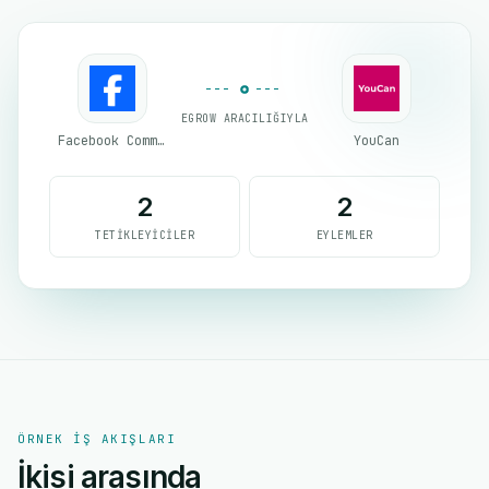
EGROW ARACILIĞIYLA
Facebook Comments
YouCan
2
2
TETIKLEYICILER
EYLEMLER
ÖRNEK IŞ AKIŞLARI
İkisi arasında