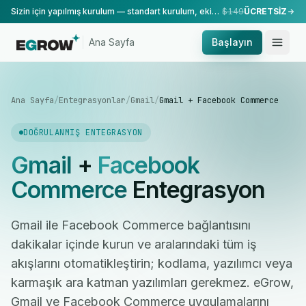
Sizin için yapılmış kurulum — standart kurulum, ekibimiz tarafından yapılır.
$149
ÜCRETSİZ
Ana Sayfa
Başlayın
Ana Sayfa
/
Entegrasyonlar
/
Gmail
/
Gmail + Facebook Commerce
DOĞRULANMIŞ ENTEGRASYON
Gmail
+
Facebook
Commerce
Entegrasyon
Gmail ile Facebook Commerce bağlantısını
dakikalar içinde kurun ve aralarındaki tüm iş
akışlarını otomatikleştirin; kodlama, yazılımcı veya
karmaşık ara katman yazılımları gerekmez. eGrow,
Gmail ve Facebook Commerce uygulamalarını