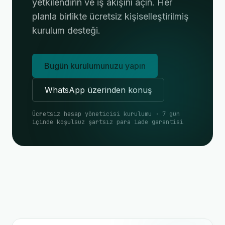
yetkilendirin ve iş akışını açın. Her
planla birlikte ücretsiz kişiselleştirilmiş
kurulum desteği.
Bugün kurulumunuzu yapın
WhatsApp üzerinden konuş
Ücretsiz hesap yöneticisi kurulumu · 7 gün
içinde koşulsuz şartsız para iade garantisi