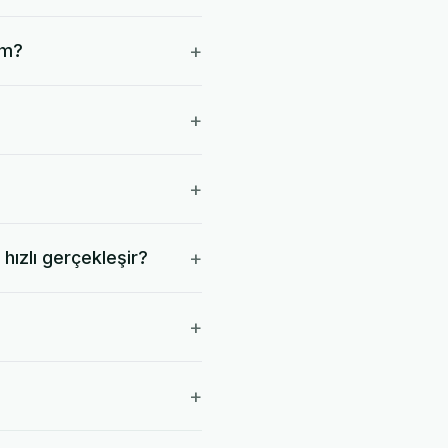
+
im?
+
+
+
hızlı gerçekleşir?
+
+