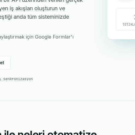
en iş akışları oluşturun ve
eştiği anda tüm sisteminizde
TETIKL
aylaştırmak için Google Formlar'ı
et
ı senkronizasyon
ile neleri otomatize