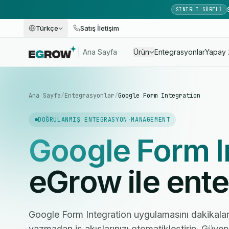
SINIRLI SÜRELI
Türkçe
Satış İletişim
Ana Sayfa
Ürün
Entegrasyonlar
Yapay 
Ana Sayfa
/
Entegrasyonlar
/
Google Form Integration
DOĞRULANMIŞ ENTEGRASYON
·
MANAGEMENT
Google Form I
eGrow ile ent
Google Form Integration uygulamasını dakikala
yazmadan iş akışlarınızı otomatikleştirin. Güvenl