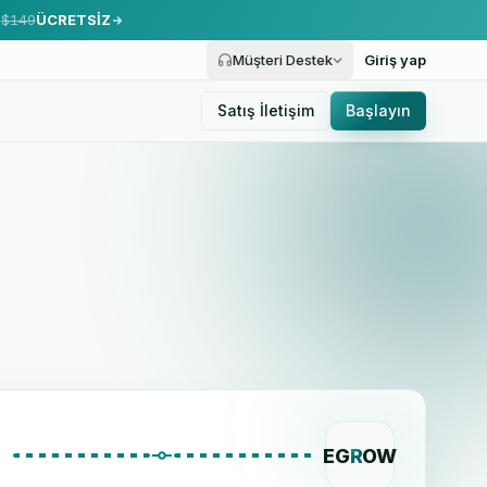
.
$149
ÜCRETSİZ
Müşteri Destek
Giriş yap
Satış İletişim
Başlayın
EG
R
OW