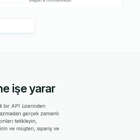
Bağlan & Otomatikleştir
e işe yarar
i bir API üzerinden
 yazmadan gerçek zamanlı
nları tetikleyin,
rin ve müşteri, sipariş ve