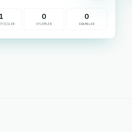
1
0
0
EYICILER
EYLEMLER
ARAMALAR