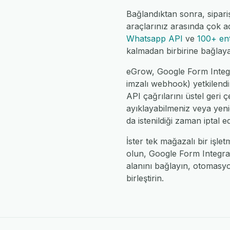
Bağlandıktan sonra, sipariş
araçlarınız arasında çok a
Whatsapp API
ve
100+ en
kalmadan birbirine bağlayab
eGrow, Google Form Integra
imzalı webhook) yetkilendir
API çağrılarını üstel geri 
ayıklayabilmeniz veya yeni
da istenildiği zaman iptal edi
İster tek mağazalı bir işle
olun, Google Form Integrat
alanını bağlayın, otomasy
birleştirin.