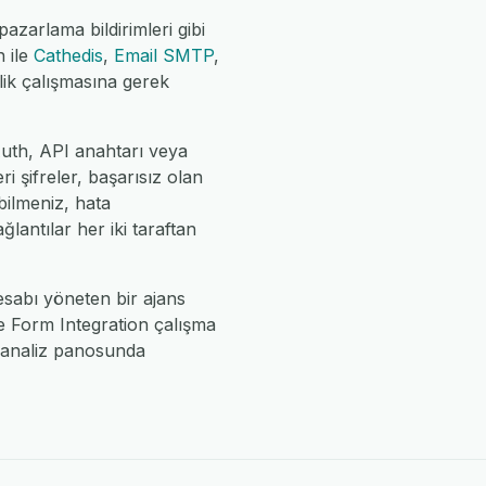
azarlama bildirimleri gibi
n ile
Cathedis
,
Email SMTP
,
slik çalışmasına gerek
Auth, API anahtarı veya
i şifreler, başarısız olan
bilmeniz, hata
antılar her iki taraftan
hesabı yöneten bir ajans
le Form Integration çalışma
 analiz panosunda