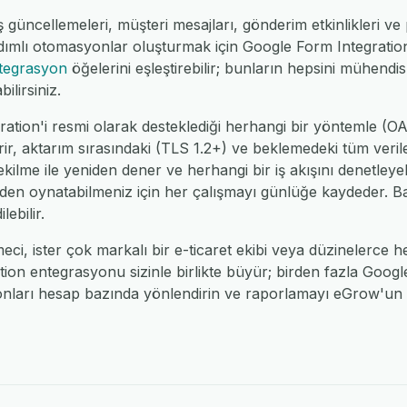
 güncellemeleri, müşteri mesajları, gönderim etkinlikleri ve p
dımlı otomasyonlar oluşturmak için Google Form Integratio
tegrasyon
öğelerini eşleştirebilir; bunların hepsini mühendi
ilirsiniz.
tion'i resmi olarak desteklediği herhangi bir yöntemle (O
ir, aktarım sırasındaki (TLS 1.2+) ve beklemedeki tüm veriler
çekilme ile yeniden dener ve herhangi bir iş akışını denetleye
den oynatabilmeniz için her çalışmayı günlüğe kaydeder. Bağl
lebilir.
tmeci, ister çok markalı bir e-ticaret ekibi veya düzinelerce 
ion entegrasyonu sizinle birlikte büyür; birden fazla Goog
onları hesap bazında yönlendirin ve raporlamayı eGrow'un