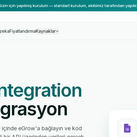
Sizin için yapılmış kurulum — standart kurulum, ekibimiz tarafından yapılır
zeka
Fiyatlandırma
Kaynaklar
ntegration
egrasyon
r içinde eGrow'a bağlayın ve kod
i bir API üzerinden verileri gerçek