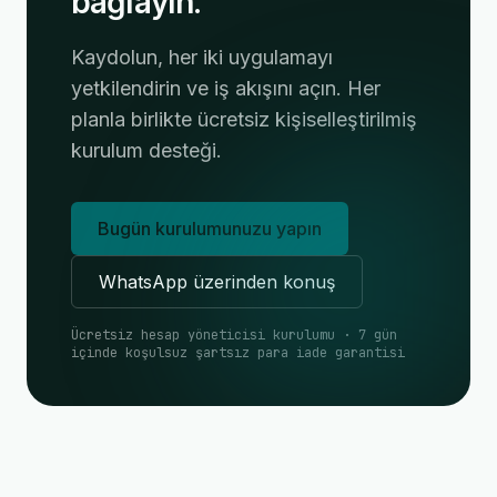
bağlayın.
Kaydolun, her iki uygulamayı
yetkilendirin ve iş akışını açın. Her
planla birlikte ücretsiz kişiselleştirilmiş
kurulum desteği.
Bugün kurulumunuzu yapın
WhatsApp üzerinden konuş
Ücretsiz hesap yöneticisi kurulumu · 7 gün
içinde koşulsuz şartsız para iade garantisi