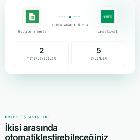
EGROW ARACILIĞIYLA
Google Sheets
Irsaliyat
2
5
TETIKLEYICILER
EYLEMLER
ÖRNEK IŞ AKIŞLARI
İkisi arasında
otomatikleştirebileceğiniz