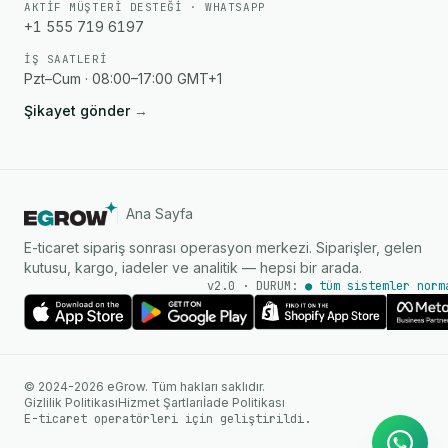
AKTIF MÜŞTERI DESTEĞI · WHATSAPP
+1 555 719 6197
İŞ SAATLERI
Pzt–Cum · 08:00–17:00 GMT+1
Şikayet gönder
→
Ana Sayfa
E-ticaret sipariş sonrası operasyon merkezi. Siparişler, gelen
kutusu, kargo, iadeler ve analitik — hepsi bir arada.
v2.0 · DURUM:
● tüm sistemler norm
AI Ajanı
WhatsApp üzerinden anında
© 2024-2026 eGrow. Tüm hakları saklıdır.
yanıtlar
Gizlilik Politikası
Hizmet Şartları
İade Politikası
E-ticaret operatörleri için geliştirildi.