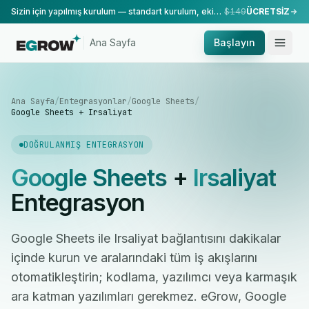
Sizin için yapılmış kurulum — standart kurulum, ekibimiz tarafından yapılır.
$149
ÜCRETSİZ
Ana Sayfa
Başlayın
Ana Sayfa
/
Entegrasyonlar
/
Google Sheets
/
Google Sheets + Irsaliyat
DOĞRULANMIŞ ENTEGRASYON
Google Sheets
+
Irsaliyat
Entegrasyon
Google Sheets ile Irsaliyat bağlantısını dakikalar
içinde kurun ve aralarındaki tüm iş akışlarını
otomatikleştirin; kodlama, yazılımcı veya karmaşık
ara katman yazılımları gerekmez. eGrow, Google