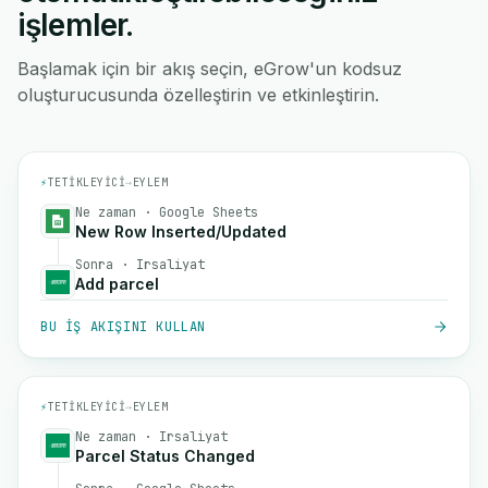
işlemler.
Başlamak için bir akış seçin, eGrow'un kodsuz
oluşturucusunda özelleştirin ve etkinleştirin.
⚡
TETIKLEYICI
→
EYLEM
Ne zaman · Google Sheets
New Row Inserted/Updated
Sonra · Irsaliyat
Add parcel
BU IŞ AKIŞINI KULLAN
⚡
TETIKLEYICI
→
EYLEM
Ne zaman · Irsaliyat
Parcel Status Changed