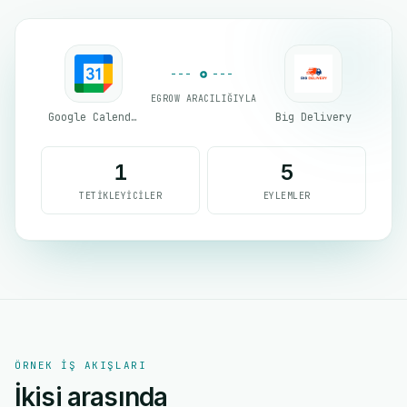
EGROW ARACILIĞIYLA
Google Calendar
Big Delivery
1
5
TETIKLEYICILER
EYLEMLER
ÖRNEK IŞ AKIŞLARI
İkisi arasında