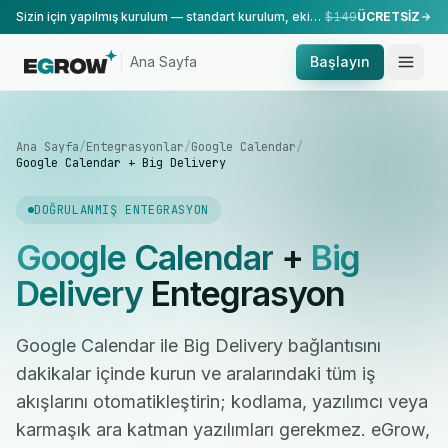
Sizin için yapılmış kurulum — standart kurulum, ekibimiz tarafından yapılır.
$149
ÜCRETSİZ
Ana Sayfa
Başlayın
Ana Sayfa
/
Entegrasyonlar
/
Google Calendar
/
Google Calendar + Big Delivery
DOĞRULANMIŞ ENTEGRASYON
Google Calendar
+
Big
Delivery
Entegrasyon
Google Calendar ile Big Delivery bağlantısını
dakikalar içinde kurun ve aralarındaki tüm iş
akışlarını otomatikleştirin; kodlama, yazılımcı veya
karmaşık ara katman yazılımları gerekmez. eGrow,