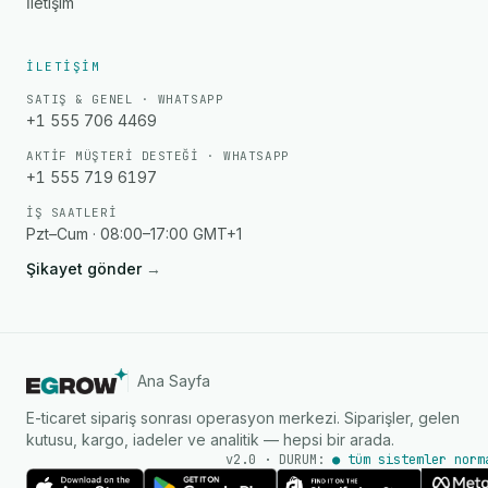
İletişim
İLETIŞIM
SATIŞ & GENEL · WHATSAPP
+1 555 706 4469
AKTIF MÜŞTERI DESTEĞI · WHATSAPP
+1 555 719 6197
İŞ SAATLERI
Pzt–Cum · 08:00–17:00 GMT+1
Şikayet gönder
→
Ana Sayfa
E-ticaret sipariş sonrası operasyon merkezi. Siparişler, gelen
kutusu, kargo, iadeler ve analitik — hepsi bir arada.
v2.0 · DURUM:
● tüm sistemler norm