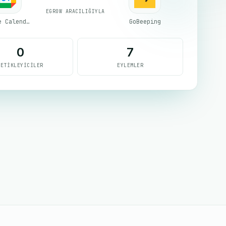
EGROW ARACILIĞIYLA
Google Calendar
GoBeeping
0
7
TETIKLEYICILER
EYLEMLER