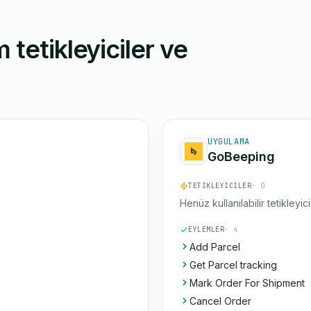
 tetikleyiciler ve
UYGULAMA
GoBeeping
TETIKLEYICILER
· 0
Henüz kullanılabilir tetikleyic
EYLEMLER
· 4
Add Parcel
Get Parcel tracking
Mark Order For Shipment
Cancel Order