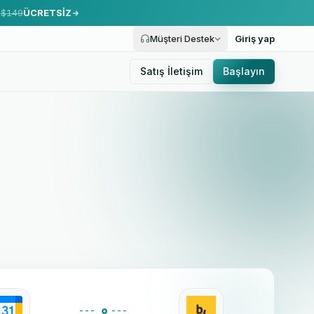
.
$149
ÜCRETSİZ
Müşteri Destek
Giriş yap
Satış İletişim
Başlayın