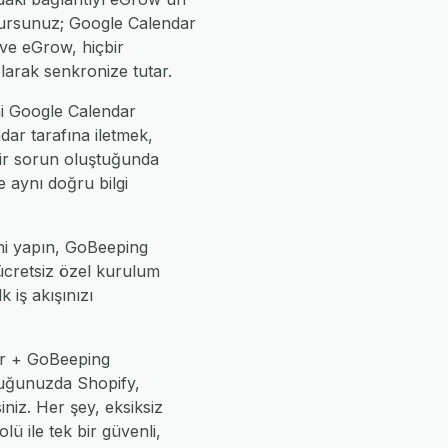
urursunuz; Google Calendar
n ve eGrow, hiçbir
larak senkronize tutar.
ni Google Calendar
ar tarafına iletmek,
bir sorun oluştuğunda
e aynı doğru bilgi
ni yapın, GoBeeping
 ücretsiz özel kurulum
k iş akışınızı
dar + GoBeeping
yduğunuzda Shopify,
iz. Her şey, eksiksiz
ü ile tek bir güvenli,