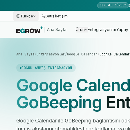
SINIRLI SÜRELI
Türkçe
Satış İletişim
Ana Sayfa
Ürün
Entegrasyonlar
Yapay 
Ana Sayfa
/
Entegrasyonlar
/
Google Calendar
/
Google Calendar
DOĞRULANMIŞ ENTEGRASYON
Google Calend
GoBeeping
Ent
Google Calendar ile GoBeeping bağlantısını daki
tüm iş akışlarını otomatikleştirin; kodlama, yaz