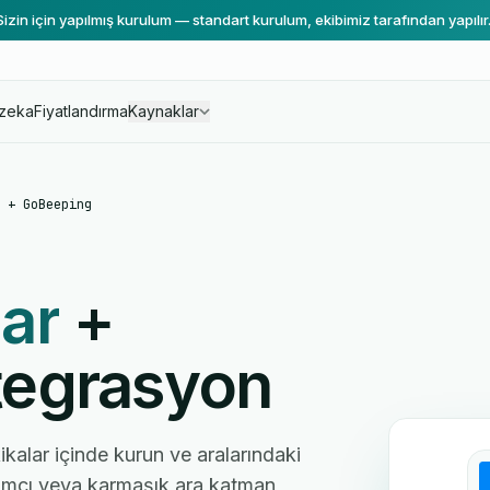
Sizin için yapılmış kurulum — standart kurulum, ekibimiz tarafından yapılır
zeka
Fiyatlandırma
Kaynaklar
 + GoBeeping
ar
+
egrasyon
kalar içinde kurun ve aralarındaki
ılımcı veya karmaşık ara katman