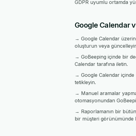
GDPR uyumlu ortamda yür
Google Calendar ve
→ Google Calendar üzerind
oluşturun veya güncelleyi
→ GoBeeping içinde bir değ
Calendar tarafına iletin.
→ Google Calendar içinde bi
tetikleyin.
→ Manuel aramalar yapmada
otomasyonundan GoBeepin
→ Raporlamanın bir bütün h
bir müşteri görünümünde bi