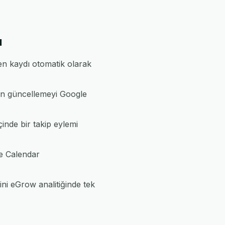
ı
en kaydı otomatik olarak
çin güncellemeyi Google
inde bir takip eylemi
e Calendar
ni eGrow analitiğinde tek