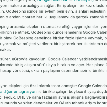
n motoru aracılığıyla sağlar. Bir iş akışını bir kez oluşt
çin, GoBeeping içinde bir eylem belirleyin, alanları eşleştiri
an o andan itibaren her iki uygulamayı da gerçek zamanlı o
ng arasında ekiplerin otomatize ettiği yaygın işlemler: ye
senkronize etmek, GoBeeping güncellemelerini Google Calend
bir olayı GoBeeping genelinde birden fazla işleme yaymak, 
uyarmak ve müşteri verilerini birleştirerek her iki sistemin d
aktır.
 sürer. eGrow'a kaydolun, Google Calendar yetkilendirmesi
alarında bir iş akışını sürükleyip bırakın ve açın. Her plana
 hesap yöneticisi, ekran paylaşımı üzerinden sizinle birlikte il
yon ekipleri için özel olarak tasarlanmıştır: Google Calen
la diğer entegrasyon
ile birlikte çalışır; böylece ihtiyaç du
dEx, DHL ve daha fazlasını aynı iş akışına bağlayabilirsin
urumunda yeniden denemeler ve OAuth tabanlı erişim kontrol