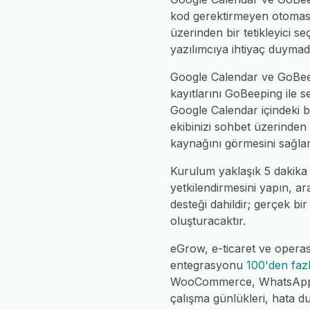
kod gerektirmeyen otomasyo
üzerinden bir tetikleyici se
yazılımcıya ihtiyaç duymad
Google Calendar ve GoBeepi
kayıtlarını GoBeeping ile 
Google Calendar içindeki 
ekibinizi sohbet üzerinden 
kaynağını görmesini sağlam
Kurulum yaklaşık 5 dakika
yetkilendirmesini yapın, ar
desteği dahildir; gerçek bir
oluşturacaktır.
eGrow, e-ticaret ve operas
entegrasyonu
100'den faz
WooCommerce, WhatsApp, Fe
çalışma günlükleri, hata d