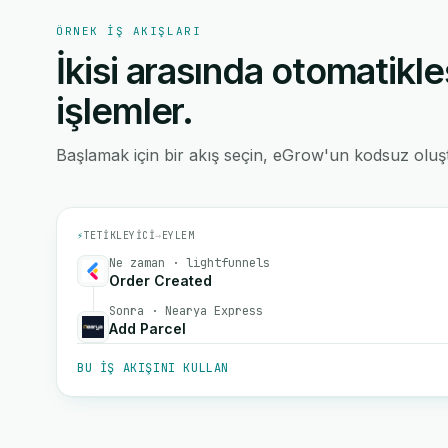
ÖRNEK IŞ AKIŞLARI
İkisi arasında otomatikle
işlemler.
Başlamak için bir akış seçin, eGrow'un kodsuz oluştu
⚡
TETIKLEYICI
→
EYLEM
Ne zaman · lightfunnels
Order Created
Sonra · Nearya Express
Add Parcel
BU IŞ AKIŞINI KULLAN