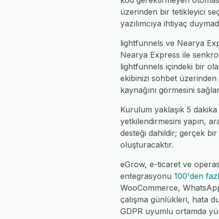
kod gerektirmeyen otomasyo
üzerinden bir tetikleyici se
yazılımcıya ihtiyaç duymad
lightfunnels ve Nearya Expr
Nearya Express ile senkron
lightfunnels içindeki bir 
ekibinizi sohbet üzerinden 
kaynağını görmesini sağlam
Kurulum yaklaşık 5 dakika 
yetkilendirmesini yapın, ar
desteği dahildir; gerçek bir
oluşturacaktır.
eGrow, e-ticaret ve operas
entegrasyonu
100'den faz
WooCommerce, WhatsApp, Fe
çalışma günlükleri, hata d
GDPR uyumlu ortamda yür