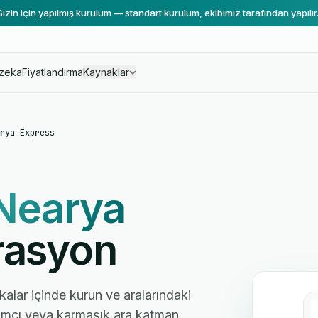
Sizin için yapılmış kurulum — standart kurulum, ekibimiz tarafından yapılır
zeka
Fiyatlandırma
Kaynaklar
rya Express
Nearya
rasyon
kalar içinde kurun ve aralarındaki
ılımcı veya karmaşık ara katman