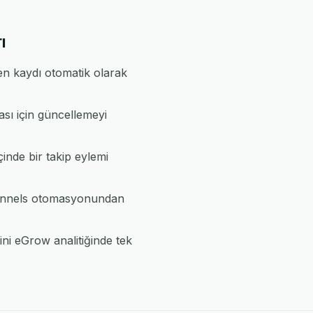
ı
en kaydı otomatik olarak
ası için güncellemeyi
çinde bir takip eylemi
tfunnels otomasyonundan
ni eGrow analitiğinde tek