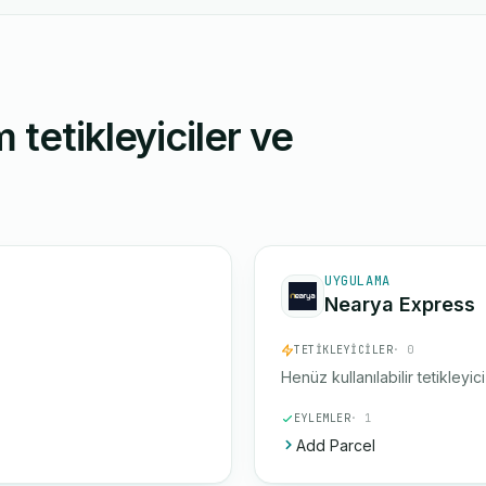
 tetikleyiciler ve
UYGULAMA
Nearya Express
TETIKLEYICILER
· 0
Henüz kullanılabilir tetikleyic
EYLEMLER
· 1
Add Parcel