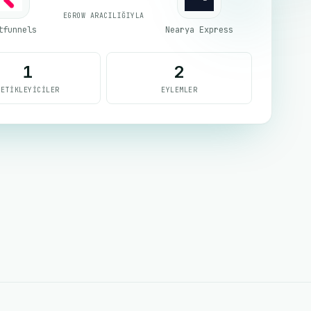
EGROW ARACILIĞIYLA
tfunnels
Nearya Express
1
2
TETIKLEYICILER
EYLEMLER