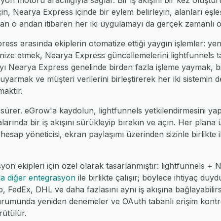
n motoru aracılığıyla sağlar. Bir iş akışını bir kez oluştur
çin, Nearya Express içinde bir eylem belirleyin, alanları eşle
an o andan itibaren her iki uygulamayı da gerçek zamanlı o
ess arasında ekiplerin otomatize ettiği yaygın işlemler: yeni
ize etmek, Nearya Express güncellemelerini lightfunnels ta
olayı Nearya Express genelinde birden fazla işleme yaymak, 
uyarmak ve müşteri verilerini birleştirerek her iki sistemin d
aktır.
sürer. eGrow'a kaydolun, lightfunnels yetkilendirmesini y
alarında bir iş akışını sürükleyip bırakın ve açın. Her plana
 hesap yöneticisi, ekran paylaşımı üzerinden sizinle birlikte il
yon ekipleri için özel olarak tasarlanmıştır: lightfunnels +
la diğer entegrasyon
ile birlikte çalışır; böylece ihtiyaç du
dEx, DHL ve daha fazlasını aynı iş akışına bağlayabilirsin
urumunda yeniden denemeler ve OAuth tabanlı erişim kontrol
ütülür.