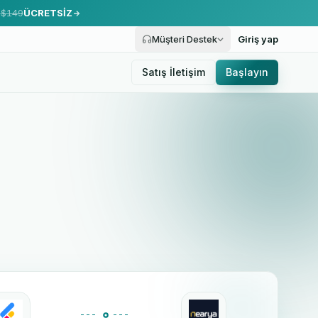
.
$149
ÜCRETSİZ
Müşteri Destek
Giriş yap
Satış İletişim
Başlayın