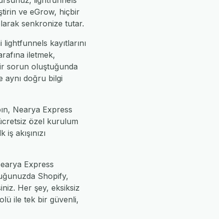
ursunuz; lightfunnels
ştirin ve eGrow, hiçbir
larak senkronize tutar.
 lightfunnels kayıtlarını
rafına iletmek,
bir sorun oluştuğunda
e aynı doğru bilgi
apın, Nearya Express
 ücretsiz özel kurulum
k iş akışınızı
 Nearya Express
yduğunuzda Shopify,
iz. Her şey, eksiksiz
ü ile tek bir güvenli,