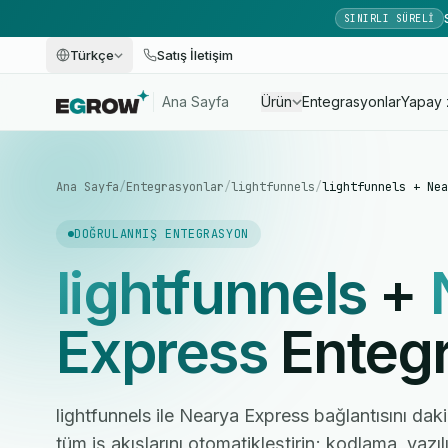
SINIRLI SÜRELI
Türkçe
Satış İletişim
Ana Sayfa
Ürün
Entegrasyonlar
Yapay 
Ana Sayfa
/
Entegrasyonlar
/
lightfunnels
/
lightfunnels + Nea
DOĞRULANMIŞ ENTEGRASYON
lightfunnels
+
Express
Enteg
lightfunnels ile Nearya Express bağlantısını daki
tüm iş akışlarını otomatikleştirin; kodlama, yaz