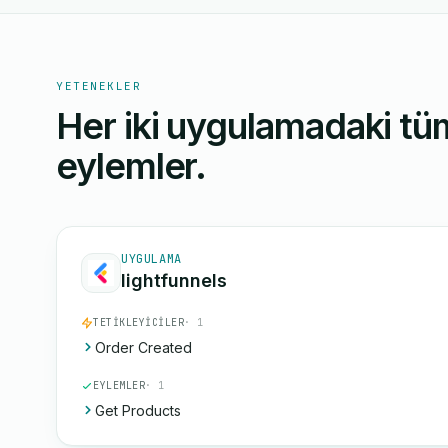
YETENEKLER
Her iki uygulamadaki tüm
eylemler.
UYGULAMA
lightfunnels
TETIKLEYICILER
· 1
Order Created
EYLEMLER
· 1
Get Products