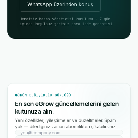
WhatsApp üzerinden konuş
Ücretsiz hesap yöneticisi kurulumu · 7 gün
içinde koşulsuz şartsız para iade garantisi
ÜRÜN DEĞIŞIKLIK GÜNLÜĞÜ
En son eGrow güncellemelerini gelen
kutunuza alın.
Yeni özellikler, iyileştirmeler ve düzeltmeler. Spam
yok — dilediğiniz zaman abonelikten çıkabilirsiniz.