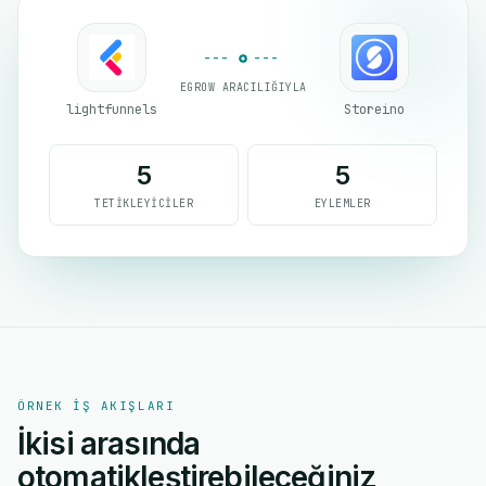
EGROW ARACILIĞIYLA
lightfunnels
Storeino
5
5
TETIKLEYICILER
EYLEMLER
ÖRNEK IŞ AKIŞLARI
İkisi arasında
otomatikleştirebileceğiniz