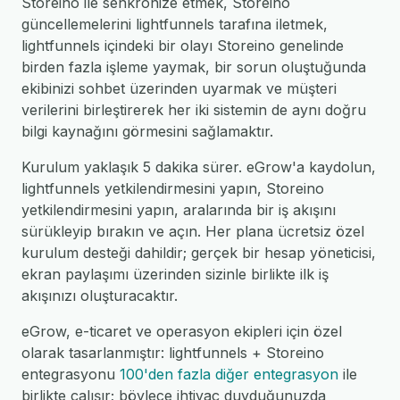
Storeino ile senkronize etmek, Storeino
güncellemelerini lightfunnels tarafına iletmek,
lightfunnels içindeki bir olayı Storeino genelinde
birden fazla işleme yaymak, bir sorun oluştuğunda
ekibinizi sohbet üzerinden uyarmak ve müşteri
verilerini birleştirerek her iki sistemin de aynı doğru
bilgi kaynağını görmesini sağlamaktır.
Kurulum yaklaşık 5 dakika sürer. eGrow'a kaydolun,
lightfunnels yetkilendirmesini yapın, Storeino
yetkilendirmesini yapın, aralarında bir iş akışını
sürükleyip bırakın ve açın. Her plana ücretsiz özel
kurulum desteği dahildir; gerçek bir hesap yöneticisi,
ekran paylaşımı üzerinden sizinle birlikte ilk iş
akışınızı oluşturacaktır.
eGrow, e-ticaret ve operasyon ekipleri için özel
olarak tasarlanmıştır: lightfunnels + Storeino
entegrasyonu
100'den fazla diğer entegrasyon
ile
birlikte çalışır; böylece ihtiyaç duyduğunuzda