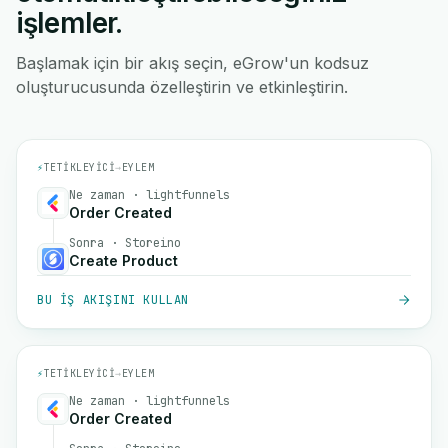
işlemler.
Başlamak için bir akış seçin, eGrow'un kodsuz
oluşturucusunda özelleştirin ve etkinleştirin.
⚡
TETIKLEYICI
→
EYLEM
Ne zaman · lightfunnels
Order Created
Sonra · Storeino
Create Product
BU IŞ AKIŞINI KULLAN
⚡
TETIKLEYICI
→
EYLEM
Ne zaman · lightfunnels
Order Created