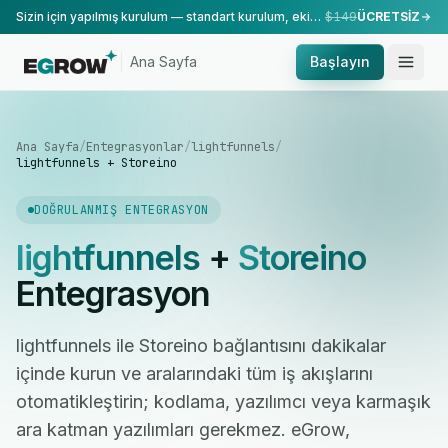
Sizin için yapılmış kurulum — standart kurulum, ekibimiz tarafından yapılır.
$149
ÜCRETSİZ
Ana Sayfa
Başlayın
Ana Sayfa
/
Entegrasyonlar
/
lightfunnels
/
lightfunnels + Storeino
DOĞRULANMIŞ ENTEGRASYON
lightfunnels
+
Storeino
Entegrasyon
lightfunnels ile Storeino bağlantısını dakikalar
içinde kurun ve aralarındaki tüm iş akışlarını
otomatikleştirin; kodlama, yazılımcı veya karmaşık
ara katman yazılımları gerekmez. eGrow,