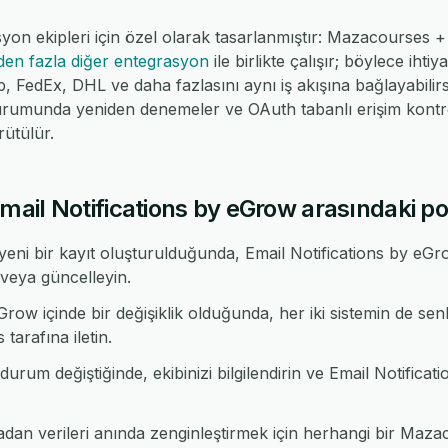
yon ekipleri için özel olarak tasarlanmıştır: Mazacourses + 
den fazla diğer entegrasyon
ile birlikte çalışır; böylece ih
dEx, DHL ve daha fazlasını aynı iş akışına bağlayabilirsin
urumunda yeniden denemeler ve OAuth tabanlı erişim kontrol
ütülür.
il Notifications by eGrow arasındaki popü
ni bir kayıt oluşturulduğunda, Email Notifications by eGro
veya güncelleyin.
row içinde bir değişiklik olduğunda, her iki sistemin de sen
arafına iletin.
rum değiştiğinde, ekibinizi bilgilendirin ve Email Notificat
an verileri anında zenginleştirmek için herhangi bir Ma