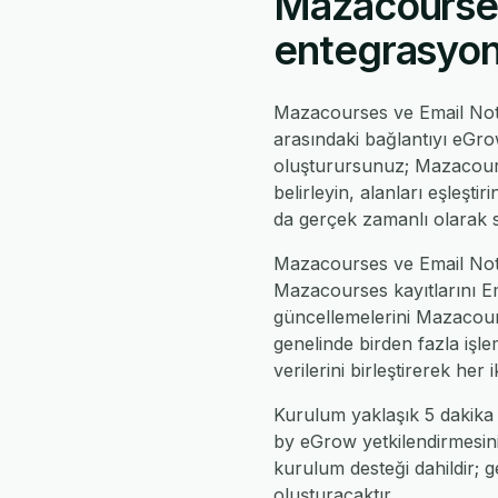
Mazacourses
entegrasyonu
Mazacourses ve Email Not
arasındaki bağlantıyı eGro
oluşturursunuz; Mazacourse
belirleyin, alanları eşleşt
da gerçek zamanlı olarak s
Mazacourses ve Email Notif
Mazacourses kayıtlarını Em
güncellemelerini Mazacours
genelinde birden fazla iş
verilerini birleştirerek her
Kurulum yaklaşık 5 dakika 
by eGrow yetkilendirmesini 
kurulum desteği dahildir; ge
oluşturacaktır.