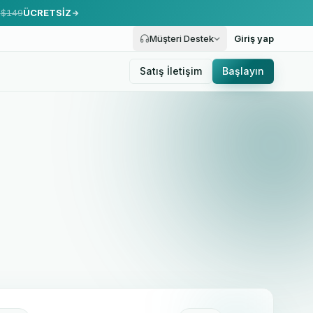
.
$149
ÜCRETSİZ
Müşteri Destek
Giriş yap
Satış İletişim
Başlayın