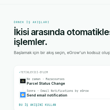
ÖRNEK IŞ AKIŞLARI
İkisi arasında otomatikle
işlemler.
Başlamak için bir akış seçin, eGrow'un kodsuz oluştu
⚡
TETIKLEYICI
→
EYLEM
Ne zaman · Mazacourses
Parcel Status Change
Sonra · Email Notifications by eGrow
Send email notification
BU IŞ AKIŞINI KULLAN