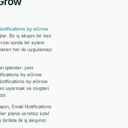
eGrow
Notifications by eGrow
. Bir iş akışını bir kez
Grow içinde bir eylem
ibaren her iki uygulamayı
n işlemler: yeni
ifications by eGrow
Notifications by eGrow
den uyarmak ve müşteri
tır.
pın, Email Notifications
 Her plana ücretsiz özel
rlikte ilk iş akışınızı