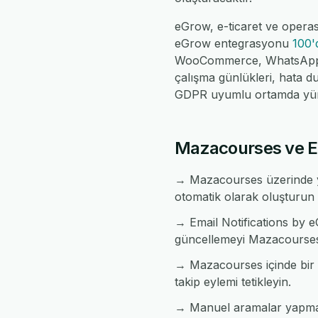
eGrow, e-ticaret ve operas
eGrow entegrasyonu
100'
WooCommerce, WhatsApp, Fe
çalışma günlükleri, hata d
GDPR uyumlu ortamda yür
Mazacourses ve Ema
→ Mazacourses üzerinde ye
otomatik olarak oluşturun 
→ Email Notifications by eG
güncellemeyi Mazacourses t
→ Mazacourses içinde bir du
takip eylemi tetikleyin.
→ Manuel aramalar yapmad