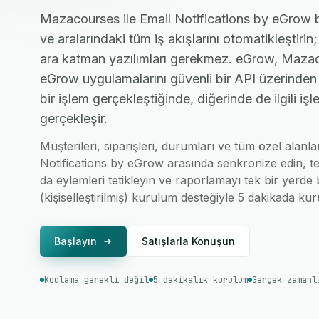
Mazacourses ile Email Notifications by eGrow ba
ve aralarındaki tüm iş akışlarını otomatikleştiri
ara katman yazılımları gerekmez. eGrow, Mazac
eGrow uygulamalarını güvenli bir API üzerinden 
bir işlem gerçekleştiğinde, diğerinde de ilgili i
gerçekleşir.
Müşterileri, siparişleri, durumları ve tüm özel alan
Notifications by eGrow arasında senkronize edin, te
da eylemleri tetikleyin ve raporlamayı tek bir yerde b
(kişiselleştirilmiş) kurulum desteğiyle 5 dakikada kur
Başlayın
Satışlarla Konuşun
Kodlama gerekli değil
5 dakikalık kurulum
Gerçek zamanl