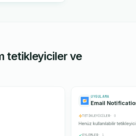
 tetikleyiciler ve
UYGULAMA
Email Notificati
TETIKLEYICILER
· 0
Henüz kullanılabilir tetikleyic
EYLEMLER
· 1