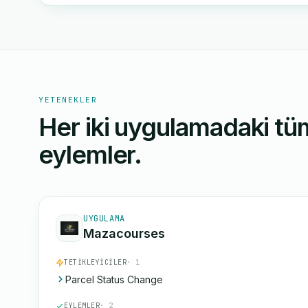
YETENEKLER
Her iki uygulamadaki tüm
eylemler.
UYGULAMA
Mazacourses
TETIKLEYICILER
· 1
Parcel Status Change
EYLEMLER
· 2