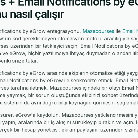
 + Email Notifications by 
 nasıl çalışır
ifications by eGrow entegrasyonu,
Mazacourses
ile
Email 
w'un kod gerektirmeyen otomasyon motoru aracılığıyla sağlar
s üzerinden bir tetikleyici seçin, Email Notifications by e
irin ve eGrow, hiçbir yazılımcıya ihtiyaç duymadan o andan it
enkronize tutar.
ications by eGrow arasında ekiplerin otomatize ettiği yaygı
ail Notifications by eGrow ile senkronize etmek, Email Not
es tarafına iletmek, Mazacourses içindeki bir olayı Email 
leme yaymak, bir sorun oluştuğunda ekibinizi sohbet üzerin
 iki sistemin de aynı doğru bilgi kaynağını görmesini sağlamak
sürer. eGrow'a kaydolun, Mazacourses yetkilendirmesini ya
yapın, aralarında bir iş akışını sürükleyip bırakın ve açın.
rçek bir hesap yöneticisi, ekran paylaşımı üzerinden sizinle bi