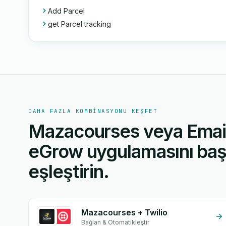
Add Parcel
get Parcel tracking
DAHA FAZLA KOMBINASYONU KEŞFET
Mazacourses veya Email 
eGrow uygulamasını başk
eşleştirin.
Mazacourses + Twilio
Bağlan & Otomatikleştir