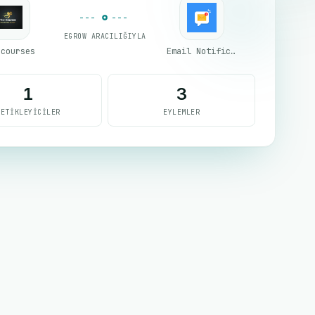
EGROW ARACILIĞIYLA
acourses
Email Notifications by eGrow
1
3
TETIKLEYICILER
EYLEMLER