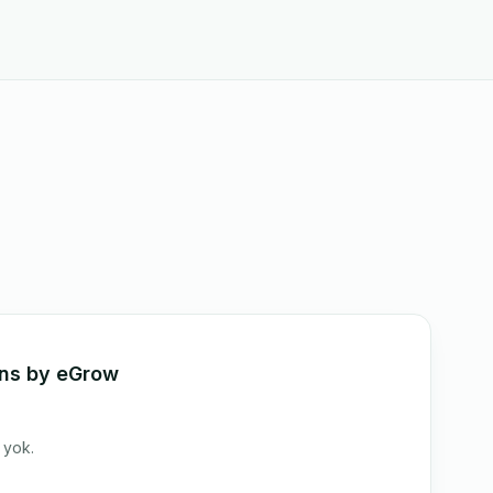
ons by eGrow
i yok.