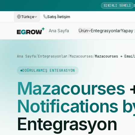
SINIRLI SÜRELI
Türkçe
Satış İletişim
Ana Sayfa
Ürün
Entegrasyonlar
Yapay 
Ana Sayfa
/
Entegrasyonlar
/
Mazacourses
/
Mazacourses + Email
DOĞRULANMIŞ ENTEGRASYON
Mazacourses
Notifications 
Entegrasyon