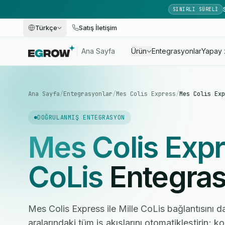
SINIRLI SÜRELI
Türkçe
Satış İletişim
Ana Sayfa
Ürün
Entegrasyonlar
Yapay 
Ana Sayfa
/
Entegrasyonlar
/
Mes Colis Express
/
Mes Colis Exp
DOĞRULANMIŞ ENTEGRASYON
Mes Colis Exp
CoLis
Entegra
Mes Colis Express ile Mille CoLis bağlantısını d
aralarındaki tüm iş akışlarını otomatikleştirin; 