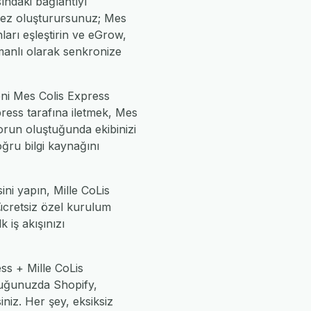
ındaki bağlantıyı
 kez oluşturursunuz; Mes
nları eşleştirin ve eGrow,
manlı olarak senkronize
yeni Mes Colis Express
press tarafına iletmek, Mes
sorun oluştuğunda ekibinizi
oğru bilgi kaynağını
ni yapın, Mille CoLis
 ücretsiz özel kurulum
k iş akışınızı
ess + Mille CoLis
yduğunuzda Shopify,
iz. Her şey, eksiksiz