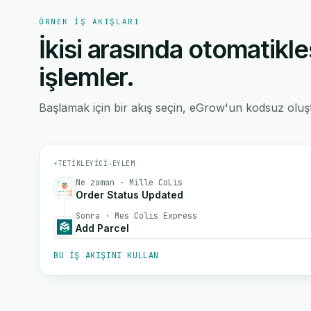
ÖRNEK IŞ AKIŞLARI
İkisi arasında otomatikle
işlemler.
Başlamak için bir akış seçin, eGrow'un kodsuz oluştu
⚡
TETIKLEYICI
→
EYLEM
Ne zaman · Mille CoLis
Order Status Updated
Sonra · Mes Colis Express
Add Parcel
BU IŞ AKIŞINI KULLAN