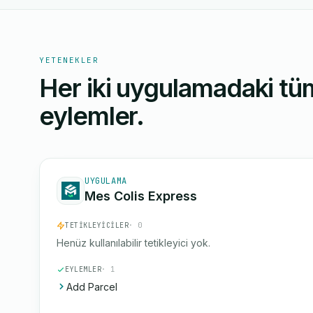
YETENEKLER
Her iki uygulamadaki tüm
eylemler.
UYGULAMA
Mes Colis Express
TETIKLEYICILER
· 0
Henüz kullanılabilir tetikleyici yok.
EYLEMLER
· 1
Add Parcel