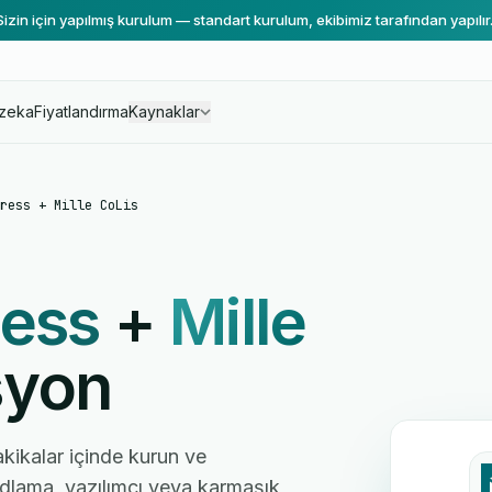
Sizin için yapılmış kurulum — standart kurulum, ekibimiz tarafından yapılır
zeka
Fiyatlandırma
Kaynaklar
ress + Mille CoLis
ress
+
Mille
syon
akikalar içinde kurun ve
kodlama, yazılımcı veya karmaşık