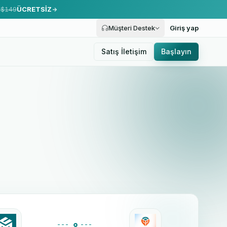
.
$149
ÜCRETSİZ
Müşteri Destek
Giriş yap
Satış İletişim
Başlayın