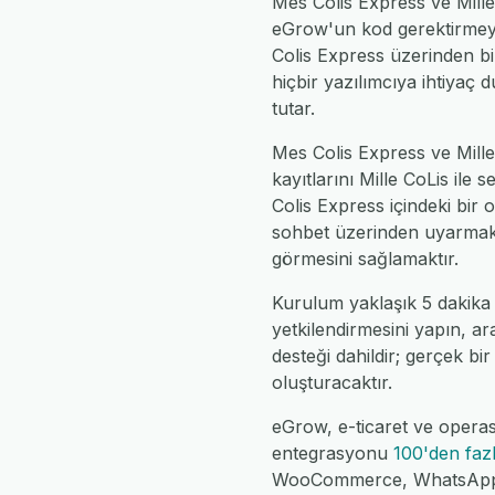
Mes Colis Express ve Mill
eGrow'un kod gerektirmeye
Colis Express üzerinden bir 
hiçbir yazılımcıya ihtiyaç
tutar.
Mes Colis Express ve Mille 
kayıtlarını Mille CoLis ile
Colis Express içindeki bir 
sohbet üzerinden uyarmak ve
görmesini sağlamaktır.
Kurulum yaklaşık 5 dakika 
yetkilendirmesini yapın, ar
desteği dahildir; gerçek bir
oluşturacaktır.
eGrow, e-ticaret ve operasy
entegrasyonu
100'den faz
WooCommerce, WhatsApp, Fe