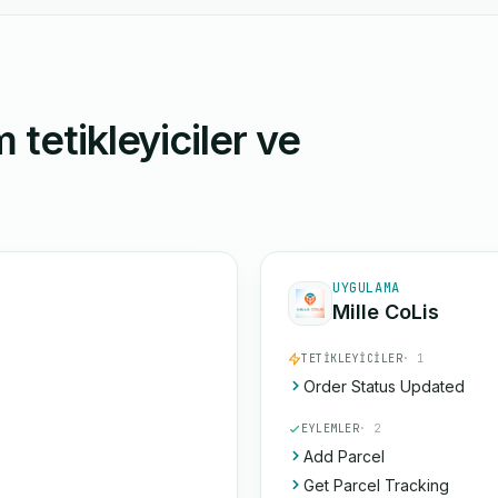
 tetikleyiciler ve
UYGULAMA
Mille CoLis
TETIKLEYICILER
· 1
Order Status Updated
EYLEMLER
· 2
Add Parcel
Get Parcel Tracking