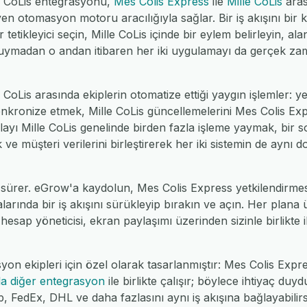
e CoLis entegrasyonu,
Mes Colis Express
ile
Mille CoLis
aras
n otomasyon motoru aracılığıyla sağlar. Bir iş akışını bir
tetikleyici seçin, Mille CoLis içinde bir eylem belirleyin, ala
 duymadan o andan itibaren her iki uygulamayı da gerçek za
CoLis arasında ekiplerin otomatize ettiği yaygın işlemler: 
 senkronize etmek, Mille CoLis güncellemelerini Mes Colis Ex
olayı Mille CoLis genelinde birden fazla işleme yaymak, bir 
 müşteri verilerini birleştirerek her iki sistemin de aynı d
sürer. eGrow'a kaydolun, Mes Colis Express yetkilendirmesi
alarında bir iş akışını sürükleyip bırakın ve açın. Her plana
 hesap yöneticisi, ekran paylaşımı üzerinden sizinle birlikte il
on ekipleri için özel olarak tasarlanmıştır: Mes Colis Expr
la diğer entegrasyon
ile birlikte çalışır; böylece ihtiyaç du
dEx, DHL ve daha fazlasını aynı iş akışına bağlayabilirsin