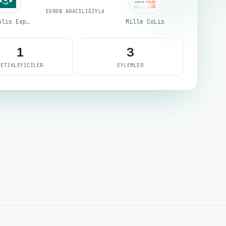
EGROW ARACILIĞIYLA
Mes Colis Express
Mille CoLis
1
3
TETIKLEYICILER
EYLEMLER