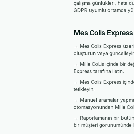
çalışma günlükleri, hata d
GDPR uyumlu ortamda yür
Mes Colis Express v
→ Mes Colis Express üzerin
oluşturun veya güncelleyi
→ Mille CoLis içinde bir de
Express tarafına iletin.
→ Mes Colis Express içinde b
tetikleyin.
→ Manuel aramalar yapmada
otomasyonundan Mille CoLi
→ Raporlamanın bir bütün h
bir müşteri görünümünde bi