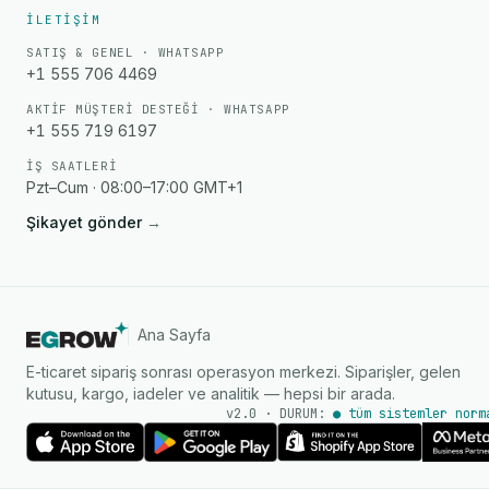
İLETIŞIM
SATIŞ & GENEL · WHATSAPP
+1 555 706 4469
AKTIF MÜŞTERI DESTEĞI · WHATSAPP
+1 555 719 6197
İŞ SAATLERI
Pzt–Cum · 08:00–17:00 GMT+1
Şikayet gönder
→
Ana Sayfa
E-ticaret sipariş sonrası operasyon merkezi. Siparişler, gelen
kutusu, kargo, iadeler ve analitik — hepsi bir arada.
v2.0 · DURUM:
● tüm sistemler norm