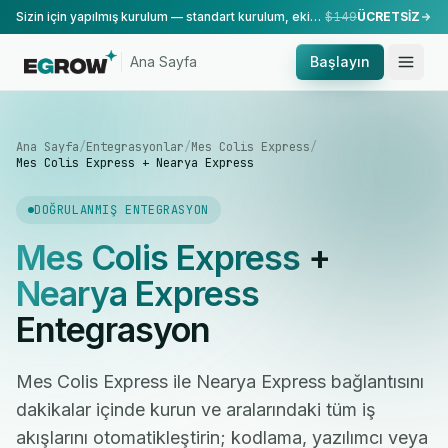
Sizin için yapılmış kurulum — standart kurulum, ekibimiz tarafından yapılır.
$149
ÜCRETSİZ
Ana Sayfa
Başlayın
Ana Sayfa
/
Entegrasyonlar
/
Mes Colis Express
/
Mes Colis Express + Nearya Express
DOĞRULANMIŞ ENTEGRASYON
Mes Colis Express
+
Nearya Express
Entegrasyon
Mes Colis Express ile Nearya Express bağlantısını
dakikalar içinde kurun ve aralarındaki tüm iş
akışlarını otomatikleştirin; kodlama, yazılımcı veya