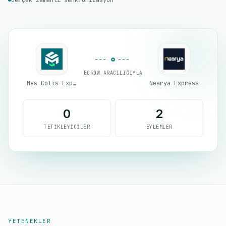
Gerçek zamanlı senkronizasyon
EGROW ARACILIĞIYLA
Mes Colis Express
Nearya Express
0
2
TETIKLEYICILER
EYLEMLER
YETENEKLER