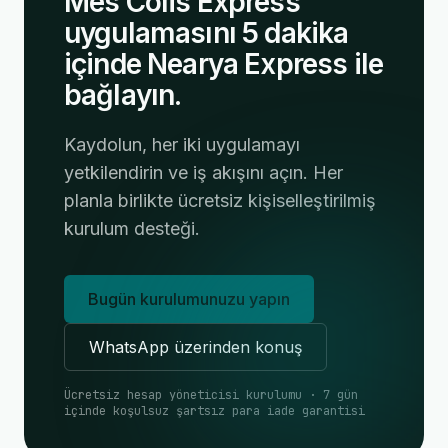
Mes Colis Express
uygulamasını 5 dakika
içinde Nearya Express ile
bağlayın.
Kaydolun, her iki uygulamayı
yetkilendirin ve iş akışını açın. Her
planla birlikte ücretsiz kişiselleştirilmiş
kurulum desteği.
Bugün kurulumunuzu yapın
WhatsApp üzerinden konuş
Ücretsiz hesap yöneticisi kurulumu · 7 gün
içinde koşulsuz şartsız para iade garantisi