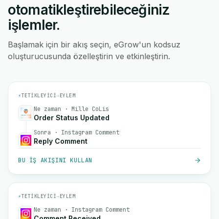
otomatikleştirebileceğiniz
işlemler.
Başlamak için bir akış seçin, eGrow'un kodsuz
oluşturucusunda özelleştirin ve etkinleştirin.
⚡
TETIKLEYICI
→
EYLEM
Ne zaman · Mille CoLis
Order Status Updated
Sonra · Instagram Comment
Reply Comment
BU IŞ AKIŞINI KULLAN
⚡
TETIKLEYICI
→
EYLEM
Ne zaman · Instagram Comment
Comment Received