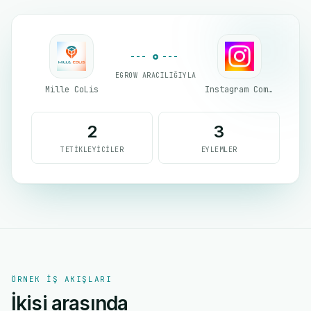
EGROW ARACILIĞIYLA
Mille CoLis
Instagram Comment
2
3
TETIKLEYICILER
EYLEMLER
ÖRNEK IŞ AKIŞLARI
İkisi arasında