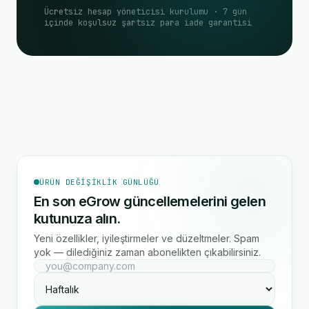
Ücretsiz hesap yöneticisi kurulumu · 7 gün
içinde koşulsuz şartsız para iade garantisi
ÜRÜN DEĞIŞIKLIK GÜNLÜĞÜ
En son eGrow güncellemelerini gelen
kutunuza alın.
Yeni özellikler, iyileştirmeler ve düzeltmeler. Spam
yok — dilediğiniz zaman abonelikten çıkabilirsiniz.