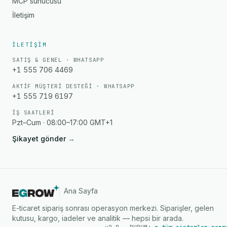
MCP sunucusu
İletişim
İLETIŞIM
SATIŞ & GENEL · WHATSAPP
+1 555 706 4469
AKTIF MÜŞTERI DESTEĞI · WHATSAPP
+1 555 719 6197
İŞ SAATLERI
Pzt–Cum · 08:00–17:00 GMT+1
Şikayet gönder
→
Ana Sayfa
E-ticaret sipariş sonrası operasyon merkezi. Siparişler, gelen
kutusu, kargo, iadeler ve analitik — hepsi bir arada.