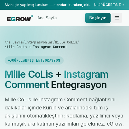
Sizin için yapılmış kurulum — standart kurulum, ekibimiz tarafından yapılır.
$149
ÜCRETSİZ
Ana Sayfa
Başlayın
Ana Sayfa
/
Entegrasyonlar
/
Mille CoLis
/
Mille CoLis + Instagram Comment
DOĞRULANMIŞ ENTEGRASYON
Mille CoLis
+
Instagram
Comment
Entegrasyon
Mille CoLis ile Instagram Comment bağlantısını
dakikalar içinde kurun ve aralarındaki tüm iş
akışlarını otomatikleştirin; kodlama, yazılımcı veya
karmaşık ara katman yazılımları gerekmez. eGrow,