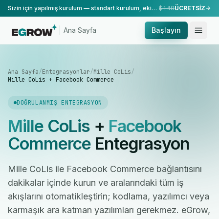
Sizin için yapılmış kurulum — standart kurulum, ekibimiz tarafından yapılır.
$149
ÜCRETSİZ
Ana Sayfa
Başlayın
Ana Sayfa
/
Entegrasyonlar
/
Mille CoLis
/
Mille CoLis + Facebook Commerce
DOĞRULANMIŞ ENTEGRASYON
Mille CoLis
+
Facebook
Commerce
Entegrasyon
Mille CoLis ile Facebook Commerce bağlantısını
dakikalar içinde kurun ve aralarındaki tüm iş
akışlarını otomatikleştirin; kodlama, yazılımcı veya
karmaşık ara katman yazılımları gerekmez. eGrow,