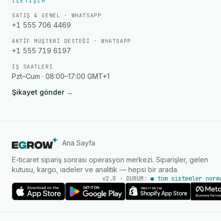
İLETIŞIM
SATIŞ & GENEL · WHATSAPP
+1 555 706 4469
AKTIF MÜŞTERI DESTEĞI · WHATSAPP
+1 555 719 6197
İŞ SAATLERI
Pzt–Cum · 08:00–17:00 GMT+1
Şikayet gönder
→
Ana Sayfa
E-ticaret sipariş sonrası operasyon merkezi. Siparişler, gelen
kutusu, kargo, iadeler ve analitik — hepsi bir arada.
v2.0 · DURUM:
● tüm sistemler norm
AI Ajanı