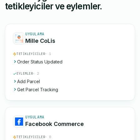
tetikleyiciler ve eylemler.
UYGULAMA
Mille CoLis
TETIKLEYICILER
· 1
Order Status Updated
EYLEMLER
· 2
Add Parcel
Get Parcel Tracking
UYGULAMA
Facebook Commerce
TETIKLEYICILER
· 0