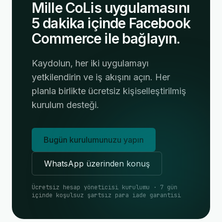
Mille CoLis uygulamasını
5 dakika içinde Facebook
Commerce ile bağlayın.
Kaydolun, her iki uygulamayı
yetkilendirin ve iş akışını açın. Her
planla birlikte ücretsiz kişiselleştirilmiş
kurulum desteği.
Bugün kurulumunuzu yapın
WhatsApp üzerinden konuş
Ücretsiz hesap yöneticisi kurulumu · 7 gün
içinde koşulsuz şartsız para iade garantisi